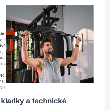
ahu
ední
tvé
o je
záda
u na
ec,
hel,
yje
 kladky a technické