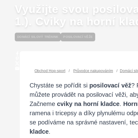
Využijte svou posilova
1.). Cviky na horní kl
DOMÁCÍ SILOVÝ TRÉNINK
POSILOVACÍ VĚŽE
Obchod Hop-sport
/
Průvodce nakupováním
/
Domácí sil
Chystáte se pořídit si
posilovací věž
? 
můžete provádět na posilovací věži, abys
Začneme
cviky na horní kladce
.
Horn
ramena i tricepsy a díky plynulému odp
se podíváme na správné nastavení, tech
kladce
.