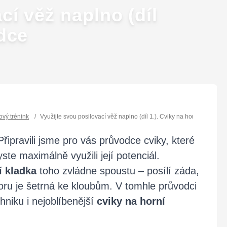
cí věž naplno (díl
adce
ový trénink
/
Využijte svou posilovací věž naplno (díl 1.). Cviky na horní kladce
Připravili jsme pro vás průvodce cviky, které
te maximálně využili její potenciál.
í kladka
toho zvládne spoustu – posílí záda,
oru je šetrná ke kloubům. V tomhle průvodci
niku i nejoblíbenější
cviky na horní