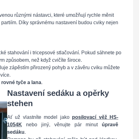
enou různými nástavci, které umožňují rychle měnit
 partiím. Díky správnému nastavení budou cviky nejen
ické stahování i tricepsové stlačování. Pokud sáhnete po
ným způsobem, než když cvičíte široce.
oluje zápěstím přirozený pohyb a v závěru cviku můžete
více.
rovné tyče a lana
.
Nastavení sedáku a opěrky
stehen
Ať už vlastníte model jako
posilovací věž HS-
1054K
nebo jiný, věnujte pár minut
úpravě
sedáku
.