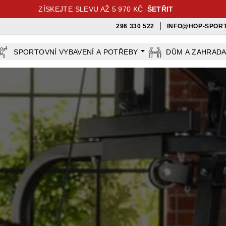
ZÍSKEJTE SLEVU AŽ 5 970 KČ
ŠETŘIT
296 330 522
INFO@HOP-SPORT
SPORTOVNÍ VYBAVENÍ A POTŘEBY
DŮM A ZAHRAD