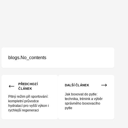
blogs.No_contents
PŘEDCHOZÍ
DALŠÍ ČLÁNEK
ČLÁNEK
Jak boxovat do pytle:
Pitný režim při sportování:
technika, trénink a výběr
kompletní průvodce
správného boxovacího
hydratací pro vyšší výkon i
pytle
rychlejší regeneraci