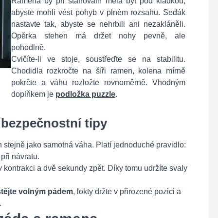
Ramena by při stahování měla být pod kladkou,
abyste mohli vést pohyb v plném rozsahu. Sedák
nastavte tak, abyste se nehrbili ani nezakláněli.
Opěrka stehen má držet nohy pevně, ale
pohodlně.
Cvičíte-li ve stoje, soustřeďte se na stabilitu.
Chodidla rozkročte na šíři ramen, kolena mírně
pokrčte a váhu rozložte rovnoměrně. Vhodným
doplňkem je
podložka puzzle
.
bezpečnostní tipy
h stejně jako samotná váha. Platí jednoduché pravidlo:
při návratu.
v kontrakci a dvě sekundy zpět. Díky tomu udržíte svaly
štějte volným pádem
, lokty držte v přirozené pozici a
.