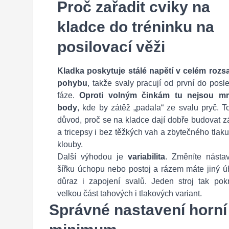
Proč zařadit cviky na
kladce do tréninku na
posilovací věži
Kladka poskytuje stálé napětí v celém rozs
pohybu
, takže svaly pracují od první do posl
fáze.
Oproti volným činkám tu nejsou mr
body
, kde by zátěž „padala“ ze svalu pryč. T
důvod, proč se na kladce dají dobře budovat 
a tricepsy i bez těžkých vah a zbytečného tlak
klouby.
Další výhodou je
variabilita
. Změníte nástav
šířku úchopu nebo postoj a rázem máte jiný ú
důraz i zapojení svalů. Jeden stroj tak pokr
velkou část tahových i tlakových variant.
Správné nastavení horní