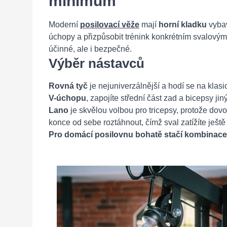
minimum
Moderní
posilovací věže
mají
horní kladku
vybav
úchopy a přizpůsobit trénink konkrétním svalovým
účinné, ale i bezpečné.
Výběr nástavců
Rovná tyč
je nejuniverzálnější a hodí se na klas
V-úchopu
, zapojíte střední část zad a bicepsy ji
Lano
je skvělou volbou pro tricepsy, protože dov
konce od sebe roztáhnout, čímž sval zatížíte ještě 
Pro domácí posilovnu bohatě stačí kombinace 