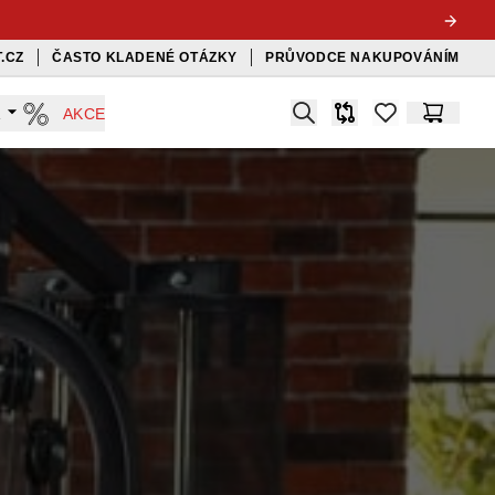
.CZ
ČASTO KLADENÉ OTÁZKY
PRŮVODCE NAKUPOVÁNÍM
Search
A
AKCE
Srovnávač
items in favorit
Košík