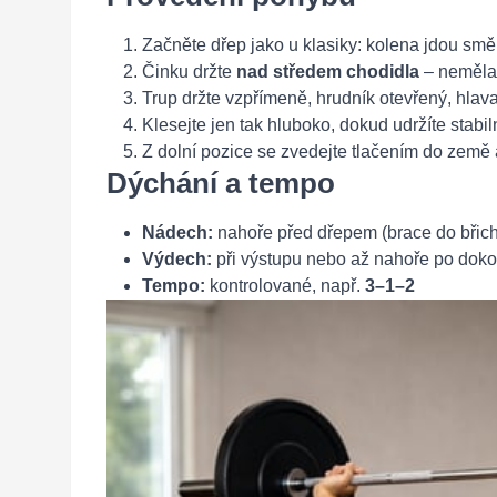
Začněte dřep jako u klasiky: kolena jdou sm
Činku držte
nad středem chodidla
– neměla 
Trup držte vzpřímeně, hrudník otevřený, hlava
Klesejte jen tak hluboko, dokud udržíte stabi
Z dolní pozice se zvedejte tlačením do země a 
Dýchání a tempo
Nádech:
nahoře před dřepem (brace do břich
Výdech:
při výstupu nebo až nahoře po dok
Tempo:
kontrolované, např.
3–1–2