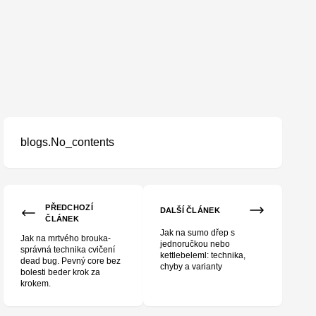
blogs.No_contents
PŘEDCHOZÍ
DALŠÍ ČLÁNEK
ČLÁNEK
Jak na sumo dřep s
Jak na mrtvého brouka-
jednoručkou nebo
správná technika cvičení
kettlebeleml: technika,
dead bug. Pevný core bez
chyby a varianty
bolesti beder krok za
krokem.