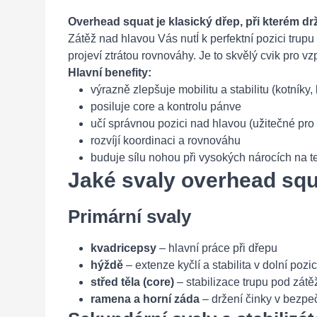
Overhead squat je klasický dřep, při kterém d
Zátěž nad hlavou Vás nutÍ k perfektní pozici trup
projeví ztrátou rovnováhy. Je to skvělý cvik pro vzp
Hlavní benefity:
výrazně zlepšuje mobilitu a stabilitu (kotníky,
posiluje core a kontrolu pánve
učí správnou pozici nad hlavou (užitečné pro
rozvíjí koordinaci a rovnováhu
buduje sílu nohou při vysokých nárocích na t
Jaké svaly overhead squ
Primární svaly
kvadricepsy
– hlavní práce při dřepu
hýždě
– extenze kyčlí a stabilita v dolní pozic
střed těla (core)
– stabilizace trupu pod zátě
ramena a horní záda
– držení činky v bezpe