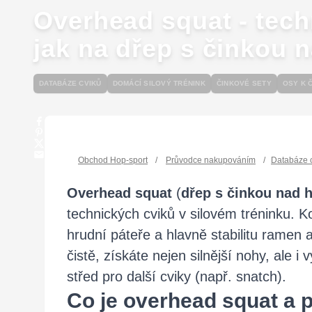
Overhead squat - tech
jak na dřep s činkou 
DATABÁZE CVIKŮ
DOMÁCÍ SILOVÝ TRÉNINK
ČINKOVÉ SETY
OSY K 
Obchod Hop-sport
/
Průvodce nakupováním
/
Databáze 
Overhead squat
(
dřep s činkou nad 
technických cviků v silovém tréninku. Ko
hrudní páteře a hlavně stabilitu ramen 
čistě, získáte nejen silnější nohy, ale i
střed pro další cviky (např. snatch).
Co je overhead squat a p