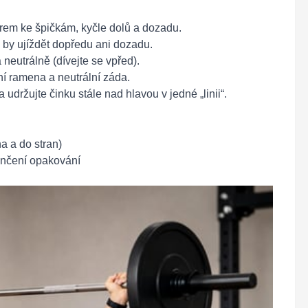
ěrem ke špičkám, kyčle dolů a dozadu.
by ujíždět dopředu ani dozadu.
 neutrálně (dívejte se vpřed).
lní ramena a neutrální záda.
udržujte činku stále nad hlavou v jedné „linii“.
a a do stran)
ončení opakování