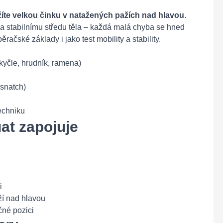
ržíte velkou činku v natažených pažích nad hlavou
.
u a stabilnímu středu těla – každá malá chyba se hned
ěračské základy i jako test mobility a stability.
 kyčle, hrudník, ramena)
 snatch)
echniku
at zapojuje
i
ží nad hlavou
čné pozici