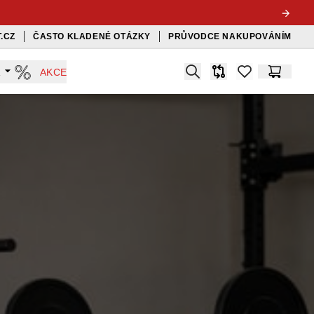
.CZ
ČASTO KLADENÉ OTÁZKY
PRŮVODCE NAKUPOVÁNÍM
Search
A
AKCE
Srovnávač
items in favorit
Košík