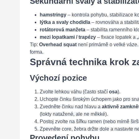
Sekundární svaly a stabilizát
hamstringy
– kontrola pohybu, stabilizace k
lýtka a svaly chodidla
– rovnováha a stabilit
rotátorová manžeta
– stabilita ramenního k
mezi lopatkami / trapézy
– fixace lopatek a 
Tip:
Overhead squat
není primárně o velké váze. J
forma.
Správná technika krok z
Výchozí pozice
Zvolte lehkou váhu (často stačí
osa
).
Uchopte činku širokým úchopem jako pro snatc
Zvedněte činku nad hlavu a
aktivně zamkně
(lokty natažené, ale ne měkké).
Postoj zvolte na šířku ramen (nebo mírně širší
Zpevněte core, žebra držte dole a nastavte ne
Provedení pohybu