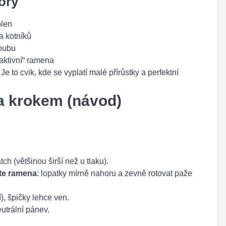
ory
olen
a kotníků
loubu
„aktivní“ ramena
e to cvik, kde se vyplatí malé přírůstky a perfektní
a krokem (návod)
h (většinou širší než u tlaku).
te ramena
: lopatky mírně nahoru a zevně rotovat paže
), špičky lehce ven.
utrální pánev.