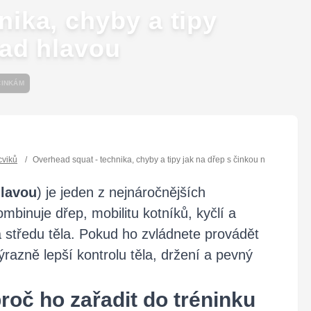
nika, chyby a tipy
nad hlavou
ČINKÁM
cviků
/
Overhead squat - technika, chyby a tipy jak na dřep s činkou nad hlavou
hlavou
) je jeden z nejnáročnějších
mbinuje dřep, mobilitu kotníků, kyčlí a
a středu těla. Pokud ho zvládnete provádět
 výrazně lepší kontrolu těla, držení a pevný
roč ho zařadit do tréninku