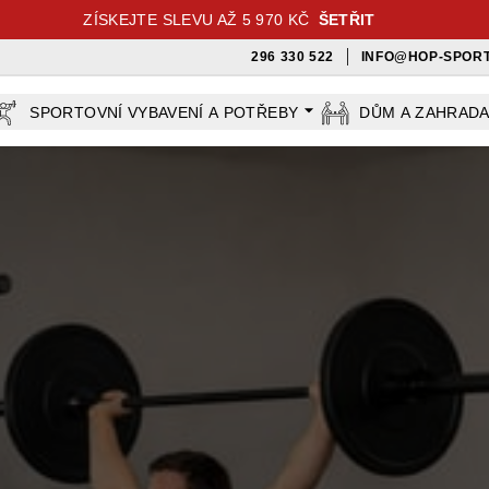
ZÍSKEJTE SLEVU AŽ 5 970 KČ
ŠETŘIT
296 330 522
INFO@HOP-SPORT
SPORTOVNÍ VYBAVENÍ A POTŘEBY
DŮM A ZAHRAD