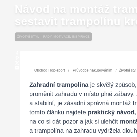
Návod na montáž tram
sestavit trampolínu k
ŽIVOTNÍ STYL – RADY, MOTIVACE, INSPIRACE
Obchod Hop-sport
/
Průvodce nakupováním
/
Životní sty
Zahradní trampolína
je skvělý způsob,
proměnit zahradu v místo plné zábavy.
a stabilní, je zásadní správná montáž 
tomto článku najdete
praktický návod,
na co si dát pozor a jak si ulehčit
mont
a trampolína na zahradu vydržela dlou