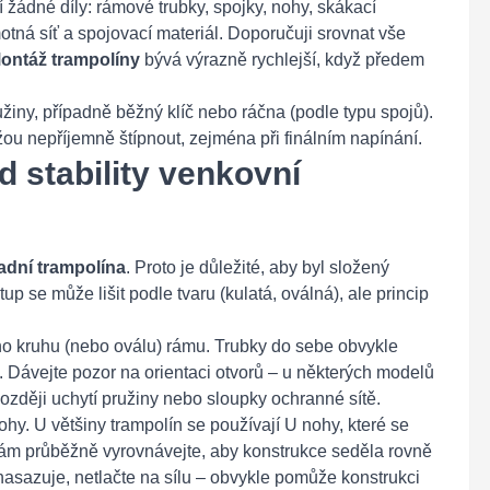
í žádné díly: rámové trubky, spojky, nohy, skákací
otná síť a spojovací materiál. Doporučuji srovnat vše
ontáž trampolíny
bývá výrazně rychlejší, když předem
užiny, případně běžný klíč nebo ráčna (podle typu spojů).
ou nepříjemně štípnout, zejména při finálním napínání.
d stability venkovní
adní trampolína
. Proto je důležité, aby byl složený
p se může lišit podle tvaru (kulatá, oválná), ale princip
ího kruhu (nebo oválu) rámu. Trubky do sebe obvykle
. Dávejte pozor na orientaci otvorů – u některých modelů
ozději uchytí pružiny nebo sloupky ochranné sítě.
ohy. U většiny trampolín se používají U nohy, které se
ám průběžně vyrovnávejte, aby konstrukce seděla rovně
nasazuje, netlačte na sílu – obvykle pomůže konstrukci