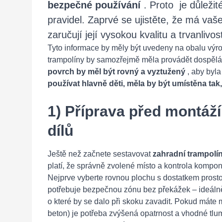
bezpečné používání
. Proto je důležit
pravidel. Zaprvé se ujistěte, že má vaše
zaručují její vysokou kvalitu a trvanlivos
Tyto informace by měly být uvedeny na obalu výr
trampolíny by samozřejmě měla provádět dospěl
povrch by měl být rovný a vyztužený
, aby byla
používat hlavně děti, měla by být umístěna tak, 
1) Příprava před montáží
dílů
Ještě než začnete sestavovat
zahradní trampolí
platí, že správně zvolené místo a kontrola kompon
Nejprve vyberte rovnou plochu s dostatkem prostor
potřebuje bezpečnou zónu bez překážek – ideálně ž
o které by se dalo při skoku zavadit. Pokud máte 
beton) je potřeba zvýšená opatrnost a vhodné tlumi