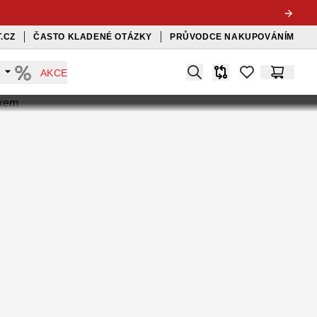
.CZ
ČASTO KLADENÉ OTÁZKY
PRŮVODCE NAKUPOVÁNÍM
Search
A
AKCE
Srovnávač
items in favorit
Košík