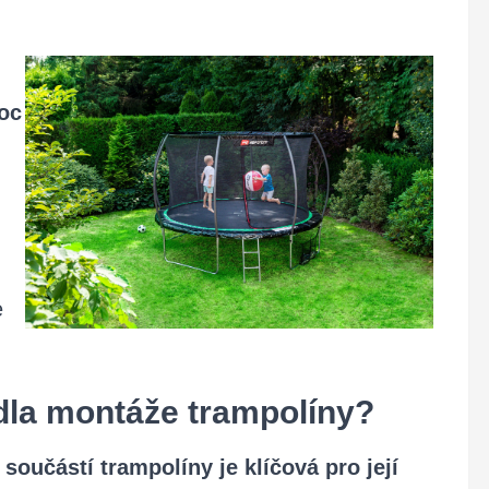
oc
e
idla montáže trampolíny?
oučástí trampolíny je klíčová pro její