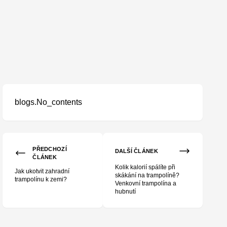
blogs.No_contents
u krok za krokem
PŘEDCHOZÍ
DALŠÍ ČLÁNEK
ČLÁNEK
Kolik kalorií spálíte při
Jak ukotvit zahradní
skákání na trampolíně?
trampolínu k zemi?
Venkovní trampolína a
hubnutí