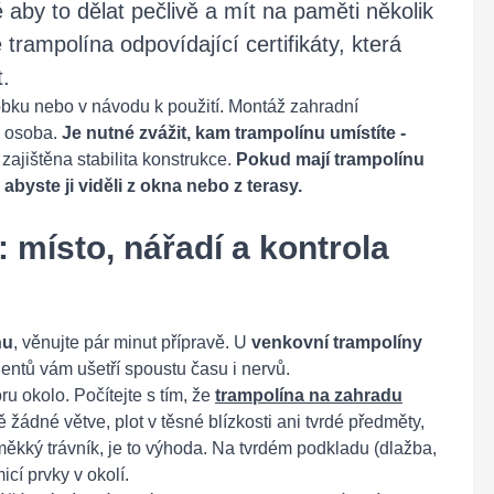
é aby to dělat pečlivě a mít na paměti několik
 trampolína odpovídající certifikáty, která
t.
obku nebo v návodu k použití. Montáž zahradní
á osoba.
Je nutné zvážit, kam trampolínu umístíte
-
 zajištěna stabilita konstrukce.
Pokud mají trampolínu
abyste ji viděli z okna nebo z terasy.
: místo, nářadí a kontrola
nu
, věnujte pár minut přípravě. U
venkovní trampolíny
entů vám ušetří spoustu času i nervů.
u okolo. Počítejte s tím, že
trampolína na zahradu
ádné větve, plot v těsné blízkosti ani tvrdé předměty,
měkký trávník, je to výhoda. Na tvrdém podkladu (dlažba,
cí prvky v okolí.