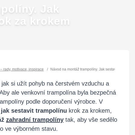
políny. Jak
rok za krokem
l – rady, motivace, inspirace
/
Návod na montáž trampolíny. Jak sestavit trampolín
 jak si užít pohyb na čerstvém vzduchu a
 Aby ale venkovní trampolína byla bezpečná
trampolíny podle doporučení výrobce. V
 jak sestavit trampolínu
krok za krokem,
áž
zahradní trampolíny
tak, aby vše sedělo
ho ve výborném stavu.