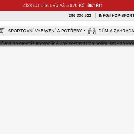
ZÍSKEJTE SLEVU AŽ 5 970 KČ
ŠETŘIT
296 330 522
INFO@HOP-SPORT
SPORTOVNÍ VYBAVENÍ A POTŘEBY
DŮM A ZAHRAD