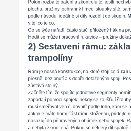
Potom rozbalte balení a zkontrolujte, jestli nechyb
plocha, pružiny, ochranný límec, sloupky sítě, sam
podle návodu, ideálně si díly rozdělit do skupin.
M
víte, co je co.
Co se týče nářadí, často stačí přiložený hák na pr
Hodit se může i pracovní rukavice – pružiny dokáž
2) Sestavení rámu: zákla
trampolíny
Rám je nosná konstrukce, na které stojí celá
zahr
přesně, bez pnutí a s dobře dotaženými spoji. Postu
zůstává stejný.
Začněte tím, že spojíte jednotlivé segmenty horn
zapadají pomocí spojek; někdy se zajišťují šrouby
musí směřovat ven či dovnitř podle toho, kam se p
Jakmile máte horní část rámu složenou, přidejte n
nasazují do připravených objímek nebo spojek. R
a nebyla zkroucená. Pokud se některý díl špatně 