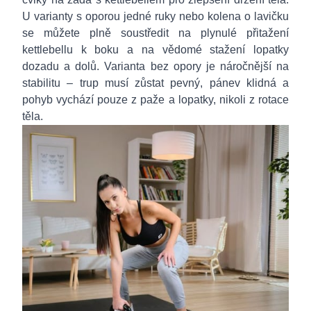
U varianty s oporou jedné ruky nebo kolena o lavičku
se můžete plně soustředit na plynulé přitažení
kettlebellu k boku a na vědomé stažení lopatky
dozadu a dolů. Varianta bez opory je náročnější na
stabilitu – trup musí zůstat pevný, pánev klidná a
pohyb vychází pouze z paže a lopatky, nikoli z rotace
těla.