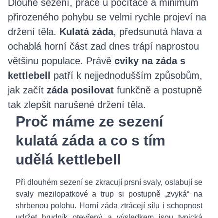
Dlouhé sezení, práce u počítače a minimum
přirozeného pohybu se velmi rychle projeví na
držení těla.
Kulatá záda
, předsunutá hlava a
ochablá horní část zad dnes trápí naprostou
většinu populace. Právě
cviky na záda s
kettlebell
patří k nejjednodušším způsobům,
jak začít
záda posilovat
funkčně a postupně
tak zlepšit narušené držení těla.
Proč máme ze sezení
kulatá záda a co s tím
udělá kettlebell
Při dlouhém sezení se zkracují prsní svaly, oslabují se
svaly mezilopatkové a trup si postupně „zvyká“ na
shrbenou polohu. Horní záda ztrácejí sílu i schopnost
udržet hrudník otevřený a výsledkem jsou typická