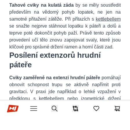
Tahové cviky na kulatá záda
by se měly soustředit
především na vědomý pohyb lopatek, ne jen na
samotné přitažení zátěže. Při přítazích s
kettlebellem
se snažte nejprve stáhnout lopatku k páteři a dolů a
teprve poté dokončit pohyb paží. Právě tento způsob
provedení učí tělo znovu zapojovat svaly, které jsou
klíčové pro správné držení ramen a horní části zad.
Posílení extenzorů hrudní
páteře
Cviky zaměřené na extenzi hrudní páteře
pomáhají
obnovit schopnost trupu se aktivně napřímit proti
gravitaci. V praxi jde například o lehké vzpažení v
předklonu s kettlebellem nebo izometrické držení
Hop-Sport.cz
trupu v mírném předklonu s pevnými zády. Tyto cviky
Search
Srovnávač
items in favorites,
Košík
Open menu
učí horní záda pracovat samostatně a výrazně
podporují snahu, jak narovnat záda i mimo samotný
trénink.