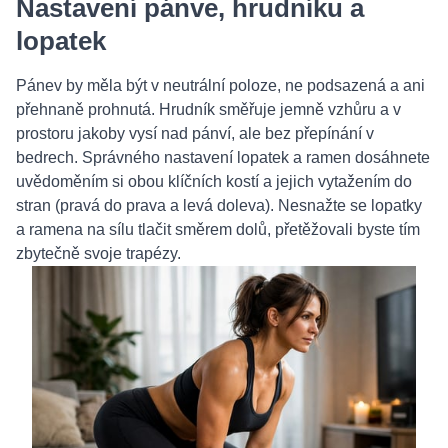
Nastavení pánve, hrudníku a
lopatek
Pánev by měla být v neutrální poloze, ne podsazená a ani
přehnaně prohnutá. Hrudník směřuje jemně vzhůru a v
prostoru jakoby vysí nad pánví, ale bez přepínání v
bedrech. Správného nastavení lopatek a ramen dosáhnete
uvědoměním si obou klíčních kostí a jejich vytažením do
stran (pravá do prava a levá doleva). Nesnažte se lopatky
a ramena na sílu tlačit směrem dolů, přetěžovali byste tím
zbytečně svoje trapézy.