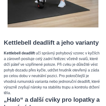
Kettlebell deadlift a jeho varianty
Kettlebell deadlift
učí správný pohybový vzorec v kyčlích
a zároveň posiluje celý zadní řetězec včetně svalů, které
drží páteř ve vzpřímené poloze. Při cviku je důležité vést
pohyb dozadu přes kyčle, udržet hrudník otevřený a záda
po celou dobu v neutrální pozici. Pro pokročilejší je
vhodná rumunská varianta nebo jednoruční deadlift, které
výrazně zvyšují nároky na stabilitu trupu a kontrolu držení
těla.
„Halo“ a další cviky pro lopatky a