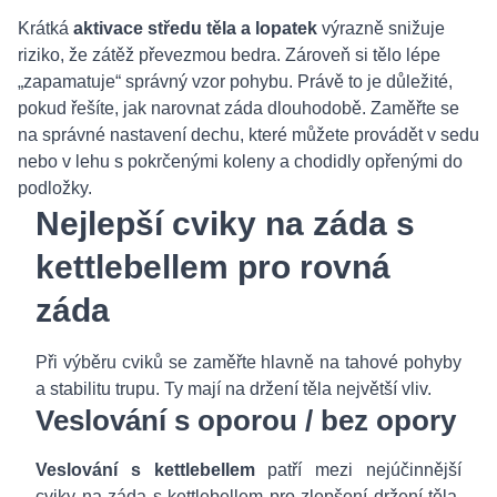
Krátká
aktivace středu těla a lopatek
výrazně snižuje
riziko, že zátěž převezmou bedra. Zároveň si tělo lépe
„zapamatuje“ správný vzor pohybu. Právě to je důležité,
pokud řešíte, jak narovnat záda dlouhodobě. Zaměřte se
na správné nastavení dechu, které můžete provádět v sedu
nebo v lehu s pokrčenými koleny a chodidly opřenými do
podložky.
Nejlepší cviky na záda s
kettlebellem pro rovná
záda
Při výběru cviků se zaměřte hlavně na tahové pohyby
a stabilitu trupu. Ty mají na držení těla největší vliv.
Veslování s oporou / bez opory
Veslování s kettlebellem
patří mezi nejúčinnější
cviky na záda s kettlebellem pro zlepšení držení těla.