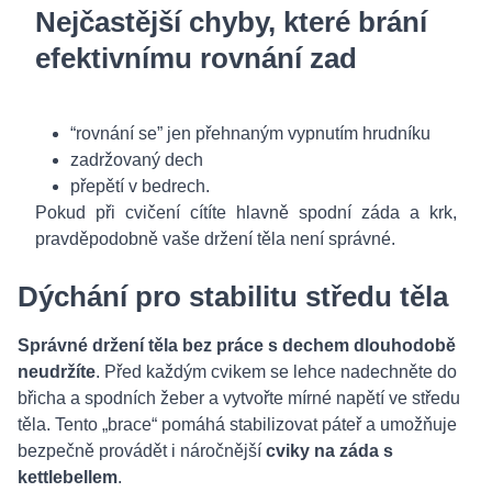
Nejčastější chyby, které brání
efektivnímu rovnání zad
“rovnání se” jen přehnaným vypnutím hrudníku
zadržovaný dech
přepětí v bedrech.
Pokud při cvičení cítíte hlavně spodní záda a krk,
pravděpodobně vaše držení těla není správné.
Dýchání pro stabilitu středu těla
Správné držení těla bez práce s dechem dlouhodobě
neudržíte
. Před každým cvikem se lehce nadechněte do
břicha a spodních žeber a vytvořte mírné napětí ve středu
těla. Tento „brace“ pomáhá stabilizovat páteř a umožňuje
bezpečně provádět i náročnější
cviky na záda s
kettlebellem
.