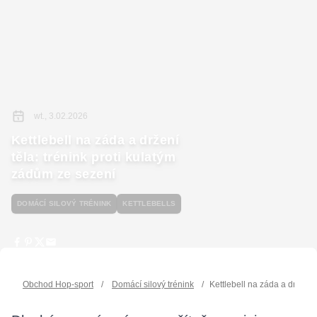
wt., 3.02.2026
Kettlebell na záda a držení
těla: trénink proti kulatým
zádům ze sezení
DOMÁCÍ SILOVÝ TRÉNINK
KETTLEBELLS
Obchod Hop-sport
/
Domácí silový trénink
/
Kettlebell na záda a držení 