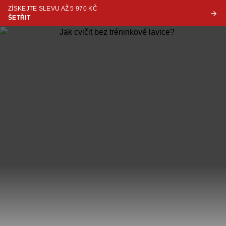
ZÍSKEJTE SLEVU AŽ 5 970 KČ
ŠETŘIT