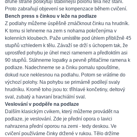
druhé straně poskytují stabilnější polohu těla než stání.
Proto zabraňují objevení se kompenzace během cvičení.
Bench press s činkou v leže na podlaze
Z podlahy můžeme úspěšně zmáčknout činku na hrudník.
K tomu si lehneme na zem s nohama pokrčenýma v
kolenních kloubech. Paže umístěte pod úhlem přibližně 45
stupňů vzhledem k tělu. Závaží se drží s úchopem tak, že
uprostřed pohybu je úhel mezi ramenem a předloktím asi
90 stupňů. Stáhneme lopatky a pevně přitlačíme ramena k
podlaze. Nadechneme se a činku pomalu spouštíme,
dokud ruce neklesnou na podlahu. Potom se vrátíme do
výchozí polohy. Na pohybu se primárně podílejí svaly
hrudníku. Kromě toho jsou to: tříhlavé končetiny, deltový
sval, zubatý a havraní brachiální sval.
Veslování v podpěře na podlaze
Dalším klasickým cvikem, který můžeme provádět na
podlaze, je veslování. Zde je přední opora o lavici
nahrazena přední oporou na zemi - tedy deskou. Ve
cvičení používáme činky držené v rukou. Tělo držíme