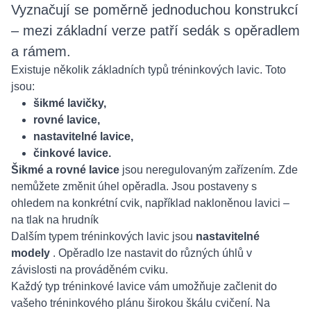
Vyznačují se poměrně jednoduchou konstrukcí
– mezi základní verze patří sedák s opěradlem
a rámem.
Existuje několik základních typů tréninkových lavic. Toto
jsou:
šikmé lavičky,
rovné lavice,
nastavitelné lavice,
činkové lavice.
Šikmé a rovné lavice
jsou neregulovaným zařízením. Zde
nemůžete změnit úhel opěradla. Jsou postaveny s
ohledem na konkrétní cvik, například nakloněnou lavici –
na tlak na hrudník
Dalším typem tréninkových lavic jsou
nastavitelné
modely
. Opěradlo lze nastavit do různých úhlů v
závislosti na prováděném cviku.
Každý typ tréninkové lavice vám umožňuje začlenit do
vašeho tréninkového plánu širokou škálu cvičení. Na