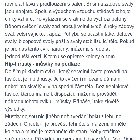
rovně a hlavu v prodloužení s páteří. Břišní a zádové svaly
jsou napjaté. Spolu s výdechem vzduchu střídavě tahejte
činky vzhůru. Po vytažení se vrátíme do výchozí polohy.
Během cvičení svaly zad pracují velmi tvrdě: široký zádový
sval, větší vajíčko, trapéz. Pohybu se účastní také: deltové
svaly, bicepsové svaly paží a svaly stabilizující tělo. Pokud
je pro nás tento cvik náročný, můžeme si udělat
jednodušší verzi. K tomu se opřeme koleny o zem.
Hip-thrusty - můstky na podlaze
Dalším příkladem cviku, který se velmi často provádí na
lavičce, je hip thrusty. Je to cvičení milované dámami,
neboť má skvělý vliv na spodní část těla. Bez tréninkové
lavice, kterou máme k dispozici, můžeme provádět
náhradu tohoto cviku - můstky. Přinášejí také skvělé
výsledky.
Můstky nejsou nic jiného než zvedání boků z lehu na
zádech. Chcete-li je provést, lehněte si na zem, ohněte
kolena a mírně je roztáhněte do stran. Nohy otáčíme
směrem ven. Při výdechu zvedáme boky vzhůru. Vydržíme