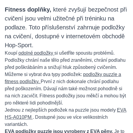
Fitness doplňky,
které zvyšují bezpečnost při
cvičení jsou velmi užitečné při tréninku na
podlaze. Toto příslušenství zahrnuje podložky
na cvičení, dostupné v internetovém obchodě
Hop-Sport.
Koupí
odolné podložky
si ušetříte spoustu problémů.
Podložky chrání naše tělo před zraněními, chrání podlahu
před poškrábáním a snižují hluk způsobený cvičením.
Můžeme si vybrat dva typy podložek:
podložky puzzle a
fitness podložky.
První z nich dokonale chrání podlahu
před poškozením. Dávají nám také možnost pohodlně si
na nich zacvičit. Fitness podložky jsou měkčí a mohou být
pro některé lidi pohodlnější.
Jednou z nejlepších podložek na puzzle jsou modely
EVA
HS-A010PM
. Dostupné jsou ve více velikostních
variantách.
EVA podložky puzzle jsou vyrobeny z EVA pěny.
Je to