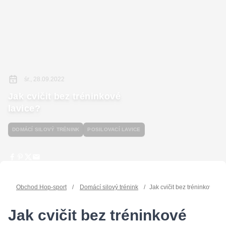
śr., 28.09.2022
Jak cvičit bez tréninkové
lavice?
DOMÁCÍ SILOVÝ TRÉNINK
POSILOVACÍ LAVICE
Obchod Hop-sport
/
Domácí silový trénink
/
Jak cvičit bez tréninkové la
Jak cvičit bez tréninkové