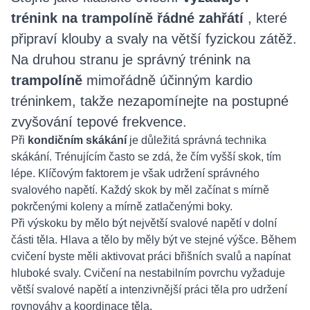
trénink na trampolíně řádné zahřátí
, které
připraví klouby a svaly na větší fyzickou zátěž.
Na druhou stranu je správný trénink na
trampolíně
mimořádně účinným kardio
tréninkem, takže nezapomínejte na postupné
zvyšování tepové frekvence.
Při
kondičním skákání
je důležitá správná technika
skákání. Trénujícím často se zdá, že čím vyšší skok, tím
lépe. Klíčovým faktorem je však udržení správného
svalového napětí. Každý skok by měl začínat s mírně
pokrčenými koleny a mírně zatlačenými boky.
Při výskoku by mělo být největší svalové napětí v dolní
části těla. Hlava a tělo by měly být ve stejné výšce. Během
cvičení byste měli aktivovat práci břišních svalů a napínat
hluboké svaly. Cvičení na nestabilním povrchu vyžaduje
větší svalové napětí a intenzivnější práci těla pro udržení
rovnováhy a koordinace těla.