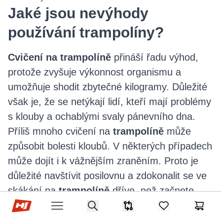
Jaké jsou nevýhody
používání trampolíny?
Cvičení na trampolíně
přináší řadu výhod,
protože zvyšuje výkonnost organismu a
umožňuje shodit zbytečné kilogramy. Důležité
však je, že se netýkají lidí, kteří mají problémy
s klouby a ochablými svaly pánevního dna.
Příliš mnoho cvičení na
trampolíně
může
způsobit bolesti kloubů. V některých případech
může dojít i k vážnějším zraněním. Proto je
důležité navštívit posilovnu a zdokonalit se ve
skákání na
trampolíně
dříve, než začnete
Hop-Sport.cz
cvičit sami.
Search
Srovnávač
items in favorites,
Košík
Open menu