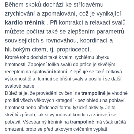
Během skoků dochází ke střídavému
zrychlování a zpomalování, což je vynikající
kardio trénink
. Při kontrakci a relaxaci svalů
můžete počítat také se zlepšením parametrů
souvisejících s rovnováhou, koordinací a
hlubokým citem, tj. propriocepcí.
Kromě toho dochází také k velmi rychlému úbytku
hmotnosti. Zapojení tolika svalů do práce je skvělým
receptem na spalování kalorií. Zlepšuje se také celková
výkonnost těla, formují se břišní svaly a posilují se další
svalové partie.
Důležité je, že provádění cvičení na
trampolíně
je vhodné
pro lidi všech věkových kategorií - bez ohledu na pohlaví,
hmotnost nebo předchozí formu fyzické aktivity. Je to
skvělý způsob, jak si vybudovat kondici a zároveň se
pobavit. Všestranný trénink na
trampolíně
má však určitá
omezení, proto se před takovým cvičením vyplatí