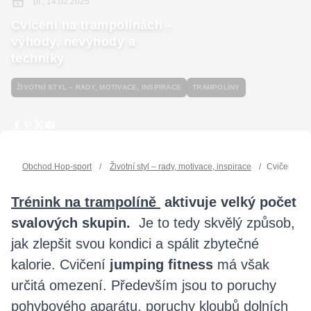
pt., 14.02.2025
Cvičení na trampolínách -
výhody, nevýhody a
techniky
ŽIVOTNÍ STYL – RADY, MOTIVACE, INSPIRACE
TRAMPOLÍNY
Obchod Hop-sport
/
Životní styl – rady, motivace, inspirace
/
Cvičení na 
Trénink na trampolíně
aktivuje
velký
počet
svalových
skupin.
Je to tedy skvělý způsob,
jak zlepšit svou kondici a spálit zbytečné
kalorie. Cvičení
jumping fitness
má však
určitá omezení. Především jsou to poruchy
pohybového aparátu, poruchy kloubů dolních