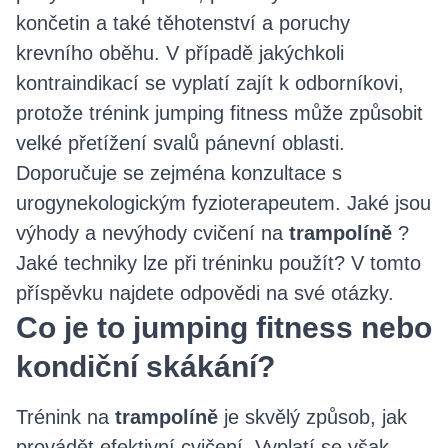
končetin a také těhotenství a poruchy
krevního oběhu. V případě jakýchkoli
kontraindikací se vyplatí zajít k odborníkovi,
protože trénink jumping fitness může způsobit
velké přetížení svalů pánevní oblasti.
Doporučuje se zejména konzultace s
urogynekologickým fyzioterapeutem. Jaké jsou
výhody a nevýhody cvičení na
trampolíně
?
Jaké techniky lze při tréninku použít? V tomto
příspěvku najdete odpovědi na své otázky.
Co je to jumping fitness nebo
kondiční skákání?
Trénink na
trampolíně
je skvělý způsob, jak
provádět efektivní cvičení. Vyplatí se však