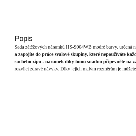
Popis
Sada zátěžových náramků HS-S004WB modré barvy, určená na
a zapojíte do práce svalové skupiny, které nepoužíváte kaž
suchého zipu - náramek díky tomu snadno připevněte na záp
rozvíjet zdravé návyky. Díky jejich malým rozměrům je můžete 