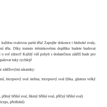
 každou svalovou partii těla! Zapojíte dokonce i hluboké svaly,
ení těla. Díky tomuto tréninkovému doplňku budete budovat
st o své zdraví! Každý váš pohyb s dodatečnou zátěží bude pro
alovat tuky rychleji!
 se zátěžovými náramky:
ní, bicepsový sval stehna, tricepsový sval lýtka, gluteus velký
 přímý břišní sval, šikmý břišní sval, příčný břišní sval)
riceps, předloktí)