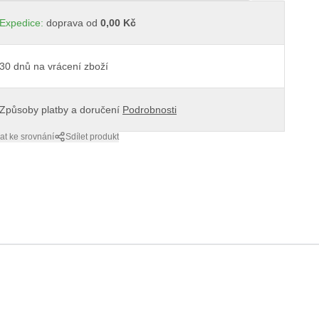
Expedice:
doprava od
0,00 Kč
30 dnů na vrácení zboží
Způsoby platby a doručení
Podrobnosti
at ke srovnání
Sdílet produkt