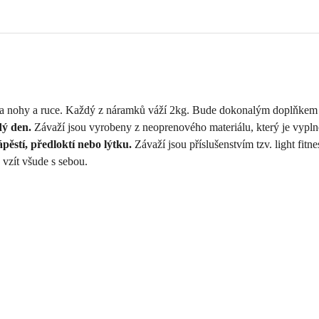
 nohy a ruce. Každý z náramků váží 2kg. Bude dokonalým doplňkem 
dý den.
Závaží jsou vyrobeny z neoprenového materiálu, který je vypl
ěstí, předloktí nebo lýtku.
Závaží jsou příslušenstvím tzv. light fi
vzít všude s sebou.