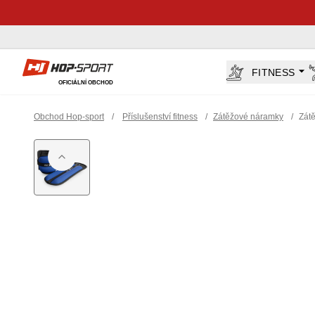
Hop-Sport.cz
FITNESS
OFICIÁLNÍ OBCHOD
Obchod Hop-sport
/
Příslušenství fitness
/
Zátěžové náramky
/
Zát