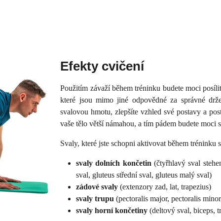
Efekty cvičení
Použitím závaží během tréninku budete moci posílit
které jsou mimo jiné odpovědné za správné drž
svalovou hmotu, zlepšíte vzhled své postavy a po
vaše tělo větší námahou, a tím pádem budete moci sp
Svaly, které jste schopni aktivovat během tréninku
svaly dolních končetin
(čtyřhlavý sval stehen
sval, gluteus střední sval, gluteus malý sval)
zádové svaly
(extenzory zad, lat, trapezius)
svaly trupu
(pectoralis major, pectoralis minor,
svaly horní končetiny
(deltový sval, biceps, t