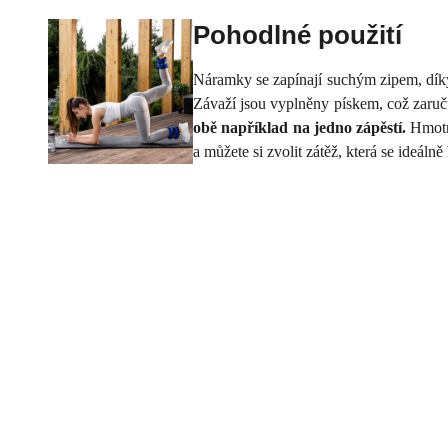
Pohodlné použití
Náramky se zapínají suchým zipem, díky
Závaží jsou vyplněny pískem, což zaručuj
obě například na jedno zápěstí.
Hmotn
a můžete si zvolit zátěž, která se ideál