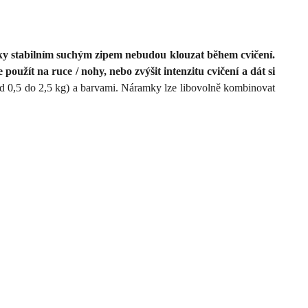
díky stabilním suchým zipem nebudou klouzat během cvičení.
 použít na ruce / nohy, nebo zvýšit intenzitu cvičení a dát si
(od 0,5 do 2,5 kg) a barvami. Náramky lze libovolně kombinovat