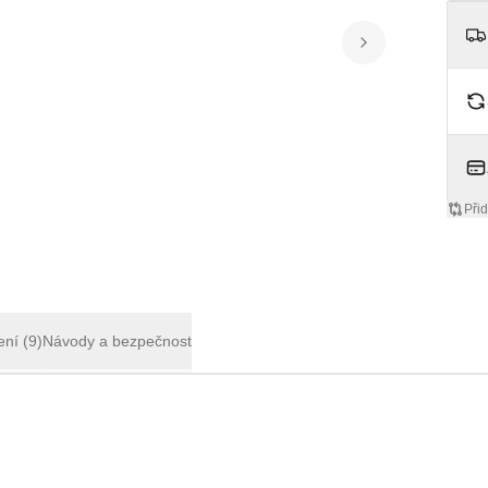
Přid
ení
(9)
Návody a bezpečnost