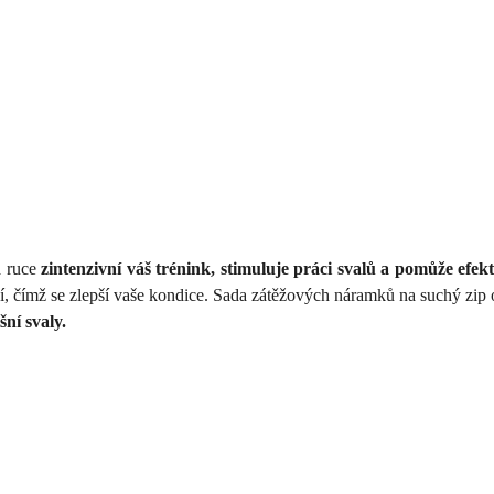
a ruce
zintenzivní váš trénink, stimuluje práci svalů a pomůže efekti
tší, čímž se zlepší vaše kondice. Sada zátěžových náramků na suchý zip
šní svaly.