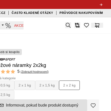
.CZ
ČASTO KLADENÉ OTÁZKY
PRŮVODCE NAKUPOVÁNÍM
Search
A
AKCE
Srovnávač
items in favorit
Košík
sob si koupilo
ěžové náramky 2x2kg
ews
5
(
Zobrazit hodnocení
)
f 5 stars
 kategorie
 0,5 kg
2 x 1 kg
2 x 1,5 kg
2 x 2 kg
 2,5 kg
Informovat, pokud bude produkt dostupný