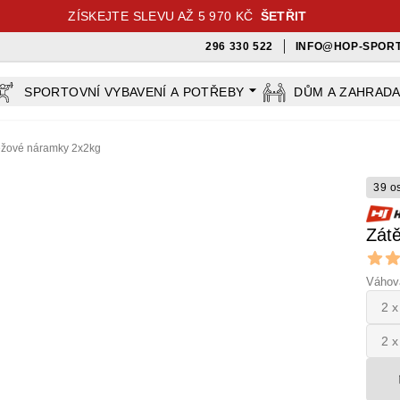
ZÍSKEJTE SLEVU AŽ 5 970 KČ
ŠETŘIT
296 330 522
INFO@HOP-SPORT
SPORTOVNÍ VYBAVENÍ A POTŘEBY
DŮM A ZAHRAD
ěžové náramky 2x2kg
39 o
Zát
Revi
5 out o
Váhová
2 x
2 x