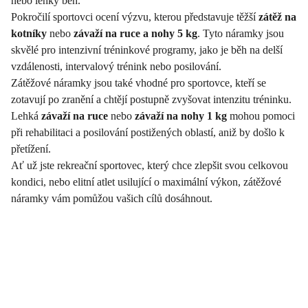
nebo lehký běh.
Pokročilí sportovci ocení výzvu, kterou představuje těžší
zátěž na
kotníky
nebo
závaží na ruce a nohy 5 kg
. Tyto náramky jsou
skvělé pro intenzivní tréninkové programy, jako je běh na delší
vzdálenosti, intervalový trénink nebo posilování.
Zátěžové náramky jsou také vhodné pro sportovce, kteří se
zotavují po zranění a chtějí postupně zvyšovat intenzitu tréninku.
Lehká
závaží na ruce
nebo
závaží na nohy 1 kg
mohou pomoci
při rehabilitaci a posilování postižených oblastí, aniž by došlo k
přetížení.
Ať už jste rekreační sportovec, který chce zlepšit svou celkovou
kondici, nebo elitní atlet usilující o maximální výkon, zátěžové
náramky vám pomůžou vašich cílů dosáhnout.