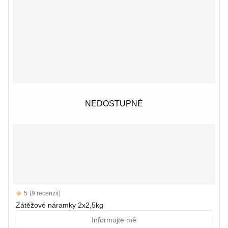
NEDOSTUPNÉ
NEDOSTUPNÉ
Reviews
5
(9 recenzii)
5 out of 5 stars
Zátěžové náramky 2x2,5kg
Informujte mě