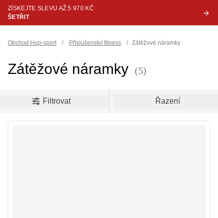
ZÍSKEJTE SLEVU AŽ 5 970 KČ
ŠETŘIT
Obchod Hop-sport
/
Příslušenství fitness
/
Zátěžové náramky
Zátěžové náramky
(5)
oduct filters
Filtrovat
Řazení