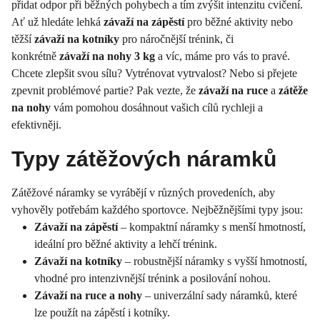
přidat odpor při běžných pohybech a tím zvýšit intenzitu cvičení.
Ať už hledáte lehká
závaží na zápěstí
pro běžné aktivity nebo
těžší
závaží na kotníky
pro náročnější trénink, či
konkrétně
závaží na nohy 3 kg
a víc, máme pro vás to pravé.
Chcete zlepšit svou sílu? Vytrénovat vytrvalost? Nebo si přejete
zpevnit problémové partie? Pak vezte, že
závaží na ruce
a
zátěže
na nohy
vám pomohou dosáhnout vašich cílů rychleji a
efektivněji.
Typy zátěžových náramků
Zátěžové náramky se vyrábějí v různých provedeních, aby
vyhověly potřebám každého sportovce. Nejběžnějšími typy jsou:
Závaží na zápěstí
– kompaktní náramky s menší hmotností,
ideální pro běžné aktivity a lehčí trénink.
Závaží na kotníky
– robustnější náramky s vyšší hmotností,
vhodné pro intenzivnější trénink a posilování nohou.
Závaží na ruce a nohy
– univerzální sady náramků, které
lze použít na zápěstí i kotníky.