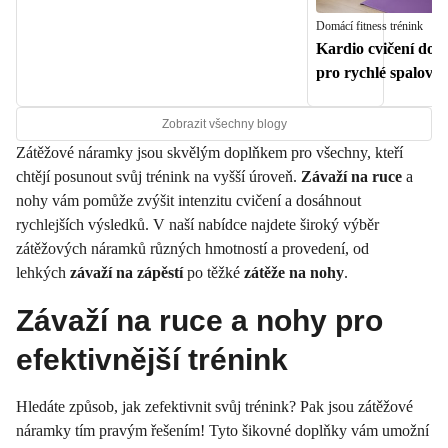
Domácí fitness trénink
Kardio cvičení dom
pro rychlé spalová
Zobrazit všechny blogy
Zátěžové náramky jsou skvělým doplňkem pro všechny, kteří
chtějí posunout svůj trénink na vyšší úroveň.
Závaží na ruce
a
nohy vám pomůže zvýšit intenzitu cvičení a dosáhnout
rychlejších výsledků. V naší nabídce najdete široký výběr
zátěžových náramků různých hmotností a provedení, od
lehkých
závaží na zápěstí
po těžké
zátěže na nohy
.
Závaží na ruce a nohy pro
efektivnější trénink
Hledáte způsob, jak zefektivnit svůj trénink? Pak jsou zátěžové
náramky tím pravým řešením! Tyto šikovné doplňky vám umožní