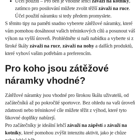
Účel použití – Pro běh je vhodné lehčí
závaží na kotníky
,
zatímco pro posilování můžete zvolit těžší
závaží na ruce
.
Účel použití náramku si tedy předem promyslete.
S těmito tipy na paměti snadno vyberete zátěžové náramky, které
vám pomohou dosáhnout vašich tréninkových cílů a posunout váš
výkon na vyšší úroveň. Prohlédněte si naši nabídku a vyberte si z
široké škály
závaží na ruce
,
závaží na nohy
a dalších produktů,
které vyhoví vašim potřebám a preferencím.
Pro koho jsou zátěžové
náramky vhodné?
Zátěžové náramky jsou vhodné pro širokou škálu uživatelů, od
začátečníků až po pokročilé sportovce. Bez ohledu na vaši úroveň
zdatnosti nebo tréninkové cíle můžete těžit z výhod, které tyto
šikovné doplňky nabízejí.
Pro začátečníky je ideální lehčí
závaží na zápěstí
a
závaží na
kotníky
, které pomohou zvýšit intenzitu aktivit, jako je chůze