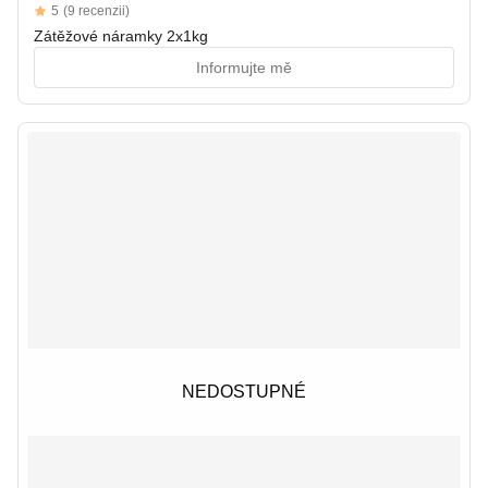
Reviews
5
(9 recenzii)
5 out of 5 stars
Zátěžové náramky 2x1kg
Informujte mě
NEDOSTUPNÉ
NEDOSTUPNÉ