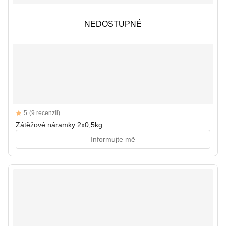
NEDOSTUPNÉ
NEDOSTUPNÉ
Reviews
5
(9 recenzii)
5 out of 5 stars
Zátěžové náramky 2x0,5kg
Informujte mě