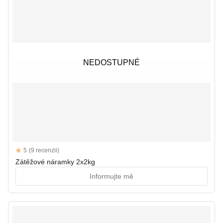
NEDOSTUPNÉ
NEDOSTUPNÉ
Reviews
5
(9 recenzii)
5 out of 5 stars
Zátěžové náramky 2x2kg
Informujte mě