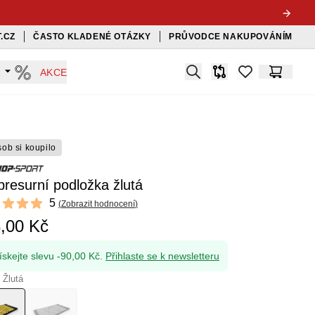
.CZ
ČASTO KLADENÉ OTÁZKY
PRŮVODCE NAKUPOVÁNÍM
Search
A
AKCE
Srovnávač
items in favorit
Košík
sob si koupilo
resurní podložka žlutá
ews
5
(
Zobrazit hodnocení
)
f 5 stars
,00 Kč
ískejte slevu -90,00 Kč.
Přihlaste se k newsletteru
 Žlutá