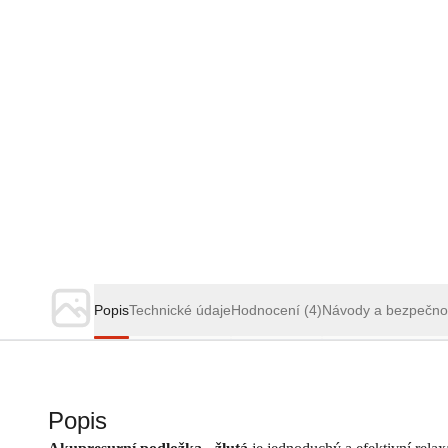
Popis
Technické údaje
Hodnocení
(4)
Návody a bezpečno
Popis