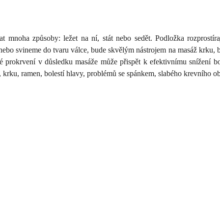
noha způsoby: ležet na ní, stát nebo sedět. Podložka rozprostíra
 nebo svineme do tvaru válce, bude skvělým nástrojem na masáž krku, be
é prokrvení v důsledku masáže může přispět k efektivnímu snížení bo
, krku, ramen, bolestí hlavy, problémů se spánkem, slabého krevního ob