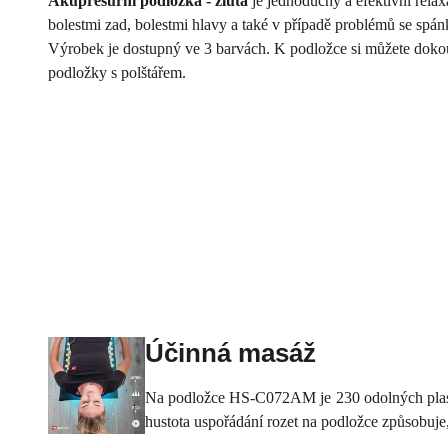
Akupresurní podložka - žlutá
je jednoduchý a efektivní relax
bolestmi zad, bolestmi hlavy a také v případě problémů se sp
Výrobek je dostupný ve 3 barvách. K podložce si můžete dokoup
podložky s polštářem.
Účinná masáž
Na podložce HS-C072AM je 230 odolných plastový
hustota uspořádání rozet na podložce způsobuje, ž