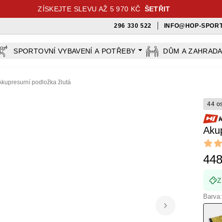
ZÍSKEJTE SLEVU AŽ 5 970 KČ
ŠETŘIT
296 330 522
INFO@HOP-SPORT
SPORTOVNÍ VYBAVENÍ A POTŘEBY
DŮM A ZAHRAD
Akupresurní podložka žlutá
44 o
Akup
Revi
5 out o
448
Z
Barva: