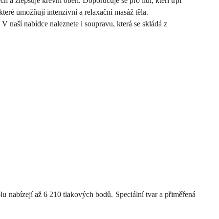
 a zlepšuje krevní oběh. Doporučuje se pro lidi, kteří trpí
ré umožňují intenzivní a relaxační masáž těla.
 naší nabídce naleznete i soupravu, která se skládá z
u nabízejí až 6 210 tlakových bodů. Speciální tvar a přiměřená