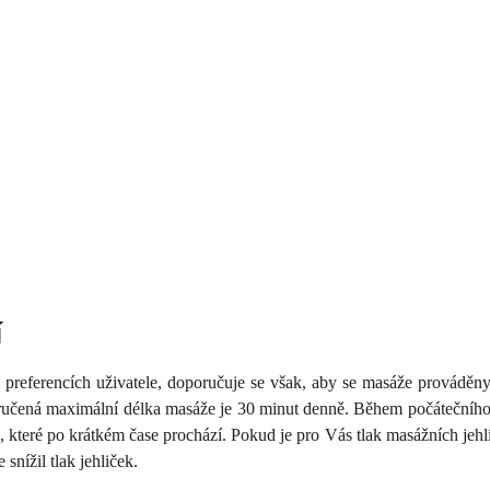
í
 preferencích uživatele, doporučuje se však, aby se masáže prováděny
čená maximální délka masáže je 30 minut denně. Během počátečního po
, které po krátkém čase prochází. Pokud je pro Vás tlak masážních jehli
 snížil tlak jehliček.