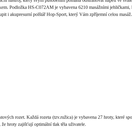
ační nástroj, který svým působením pomáhá odstraňovat napětí ve svalech
ánkem. Podložka HS-C072AM je vybavena 6210 masážními jehličkami, kte
it i akupresurní polštář Hop-Sport, který Vám zpříjemní celou masáž. V
ch rozet. Každá rozeta (tzv.ružica) je vybavena 27 hroty, které spol
e hroty zajišťují optimální tlak těla uživatele.