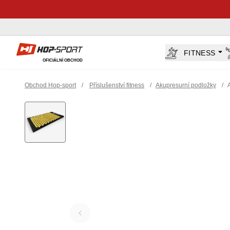
Hop-Sport.cz
FITNESS
OFICIÁLNÍ OBCHOD
Obchod Hop-sport
/
Příslušenství fitness
/
Akupresurní podložky
/