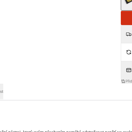
Přid
st