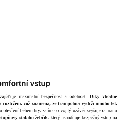
omfortní vstup
a zajišťuje maximální bezpečnost a odolnost.
Díky vhodné
 a roztržení, což znamená, že trampolína vydrží mnoho let.
 otevření během hry, zatímco dvojitý uzávěr zvyšuje ochranu
stupňový stabilní žebřík
, který usnadňuje bezpečný vstup na