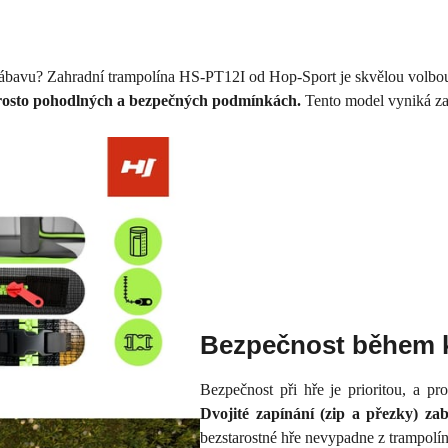
 zábavu? Zahradní trampolína HS-PT12I od Hop-Sport je skvělou volbo
prosto pohodlných a bezpečných podmínkách.
Tento model vyniká zaj
Bezpečnost během 
Bezpečnost při hře je prioritou, a p
Dvojité zapínání (zip a přezky) z
bezstarostné hře nevypadne z trampolí