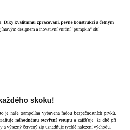
u!
Díky kvalitnímu zpracování, pevné konstrukci a četným
ímavým designem a inovativní vnitřní "pumpkin" sítí,
každého skoku!
roto je naše trampolína vybavena řadou bezpečnostních prvků.
abraňuje náhodnému otevření vstupu
a zajišťuje, že dítě při
ny a výrazný červený zip usnadňuje rychlé nalezení východu.