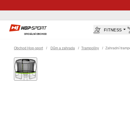
Hop-Sport.cz
FITNESS
OFICIÁLNÍ OBCHOD
Obchod Hop-sport
/
Dům a zahrada
/
Trampolíny
/
Zahradní trampo