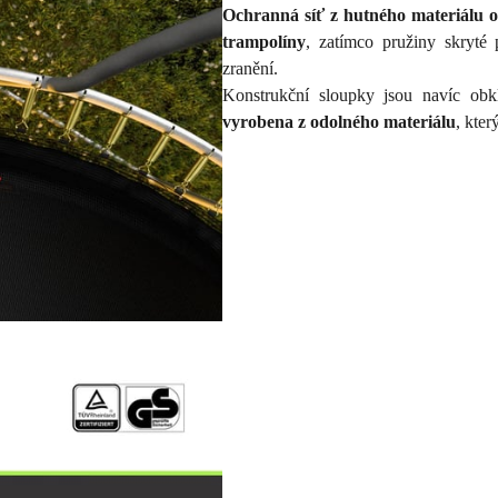
Ochranná síť z hutného materiálu 
trampolíny
, zatímco pružiny skryté 
zranění.
Konstrukční sloupky jsou navíc ob
vyrobena z odolného materiálu
, kter