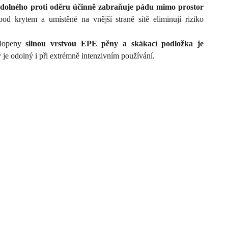
odolného proti oděru účinně zabraňuje pádu mimo prostor
pod krytem a umístěné na vnější straně sítě eliminují riziko
klopeny
silnou vrstvou EPE pěny a skákací podložka je
ý je odolný i při extrémně intenzivním používání.