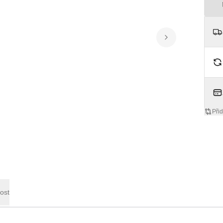
Přid
ost