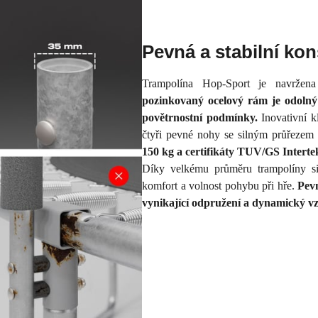
Pevná a stabilní ko
Trampolína Hop-Sport je navržena
pozinkovaný ocelový rám je odolný 
povětrnostní podmínky.
Inovativní k
čtyři pevné nohy se silným průřezem za
150 kg a certifikáty TUV/GS Intertek
Díky velkému průměru trampolíny si 
komfort a volnost pohybu při hře.
Pev
vynikající odpružení a dynamický vz