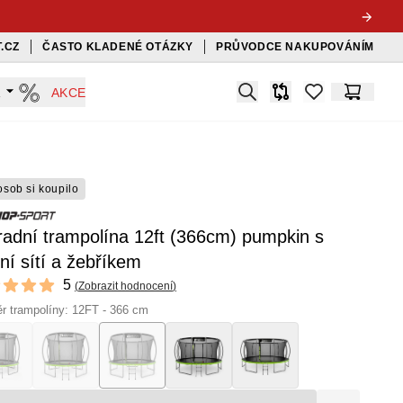
.CZ
ČASTO KLADENÉ OTÁZKY
PRŮVODCE NAKUPOVÁNÍM
Search
A
AKCE
Srovnávač
items in favorit
Košík
osob si koupilo
adní trampolína 12ft (366cm) pumpkin s
řní sítí a žebříkem
ews
5
(
Zobrazit hodnocení
)
f 5 stars
r trampolíny: 12FT - 366 cm