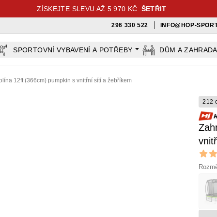
ZÍSKEJTE SLEVU AŽ 5 970 KČ
ŠETŘIT
296 330 522
INFO@HOP-SPORT
SPORTOVNÍ VYBAVENÍ A POTŘEBY
DŮM A ZAHRAD
lína 12ft (366cm) pumpkin s vnitřní sítí a žebříkem
212 
Zahr
vnit
Revi
5 out o
Rozmě