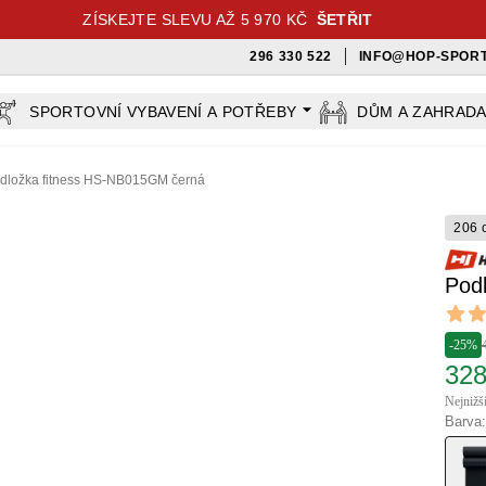
ZÍSKEJTE SLEVU AŽ 5 970 KČ
ŠETŘIT
296 330 522
INFO@HOP-SPORT
SPORTOVNÍ VYBAVENÍ A POTŘEBY
DŮM A ZAHRAD
dložka fitness HS-NB015GM černá
206 
Pod
Revi
5 out o
-25%
328
Nejnižš
Barva: