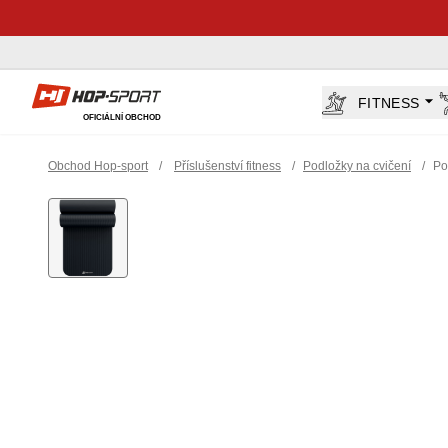
Hop-Sport.cz
FITNESS
OFICIÁLNÍ OBCHOD
Obchod Hop-sport
/
Příslušenství fitness
/
Podložky na cvičení
/
Po