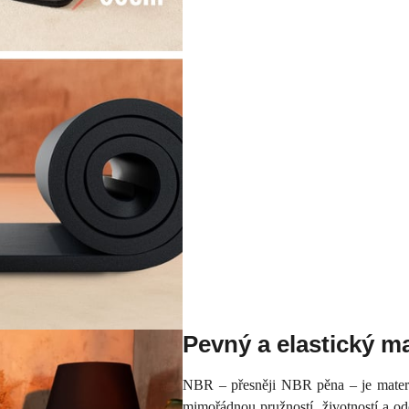
Pevný a elastický ma
NBR – přesněji NBR pěna – je materiál
mimořádnou pružností, životností a 