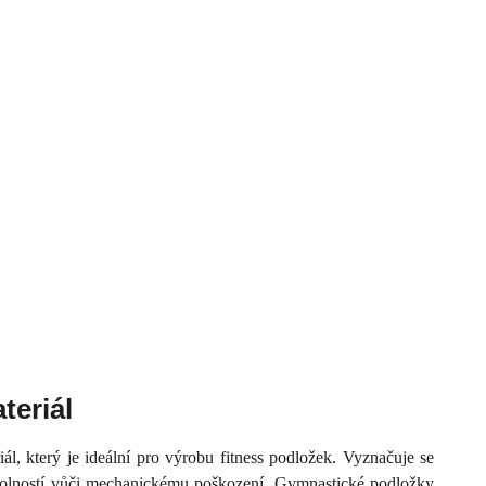
teriál
, který je ideální pro výrobu fitness podložek. Vyznačuje se
odolností vůči mechanickému poškození. Gymnastické podložky