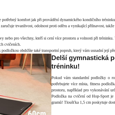
 potřebný komfort jak při provádění dynamického kondičního tréninku,
 zaručuje trvanlivost, odolnost proti oděru a vynikající přilnavost, takž
vy nebo pro všechny, kteří si cení více prostoru a volnosti při trénink
ch cvičeních.
 podložkou obdržíte také transportní popruh, který vám usnadní její př
Delší gymnastická po
tréninku!
Pokud vám standardní podložky o ro
potřebujete více místa, fitness podl
prostoru, například pro vykonávání urč
Podložka na cvičení od Hop-Sport je
gramů! Tloušťka 1,5 cm poskytuje dost