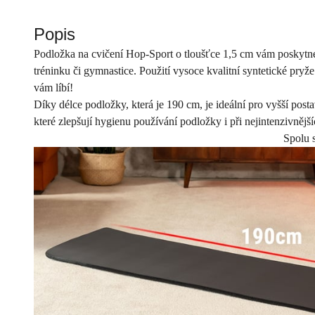
Popis
Podložka na cvičení Hop-Sport o tloušťce 1,5 cm vám poskytne
tréninku či gymnastice. Použití vysoce kvalitní syntetické pryže
vám líbí!
Díky délce podložky, která je 190 cm, je ideální pro vyšší posta
které zlepšují hygienu používání podložky i při nejintenzivnější
Spolu s