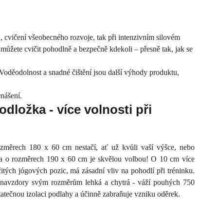
 cvičení všeobecného rozvoje, tak při intenzivním silovém
e můžete cvičit pohodlně a bezpečně kdekoli – přesně tak, jak se
u. Voděodolnost a snadné čištění jsou další výhody produktu,
enášení.
dložka - více volnosti při
změrech 180 x 60 cm nestačí, ať už kvůli vaší výšce, nebo
ožka o rozměrech 190 x 60 cm je skvělou volbou! O 10 cm více
itých jógových pozic, má zásadní vliv na pohodlí při tréninku.
 navzdory svým rozměrům lehká a chytrá - váží pouhých 750
atečnou izolaci podlahy a účinně zabraňuje vzniku oděrek.