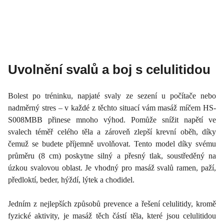
Uvolnění svalů a boj s celulitidou
Bolest po tréninku, napjaté svaly ze sezení u počítače nebo
nadměrný stres – v každé z těchto situací vám masáž míčem HS-
S008MBB přinese mnoho výhod. Pomůže snížit napětí ve
svalech téměř celého těla a zároveň zlepší krevní oběh, díky
čemuž se budete příjemně uvolňovat. Tento model díky svému
průměru (8 cm) poskytne silný a přesný tlak, soustředěný na
úzkou svalovou oblast. Je vhodný pro masáž svalů ramen, paží,
předloktí, beder, hýždí, lýtek a chodidel.
Jedním z nejlepších způsobů prevence a řešení celulitidy, kromě
fyzické aktivity, je masáž těch částí těla, které jsou celulitidou