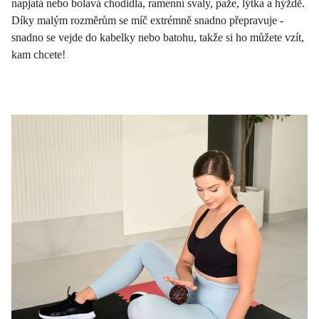
napjatá nebo bolavá chodidla, ramenní svaly, paže, lýtka a hýždě.
Díky malým rozměrům se míč extrémně snadno přepravuje -
snadno se vejde do kabelky nebo batohu, takže si ho můžete vzít,
kam chcete!