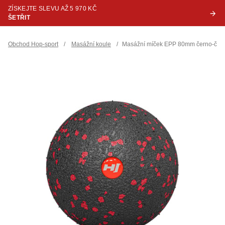
ZÍSKEJTE SLEVU AŽ 5 970 KČ
ŠETŘIT
Obchod Hop-sport
/
Masážní koule
/
Masážní míček EPP 80mm černo-čer