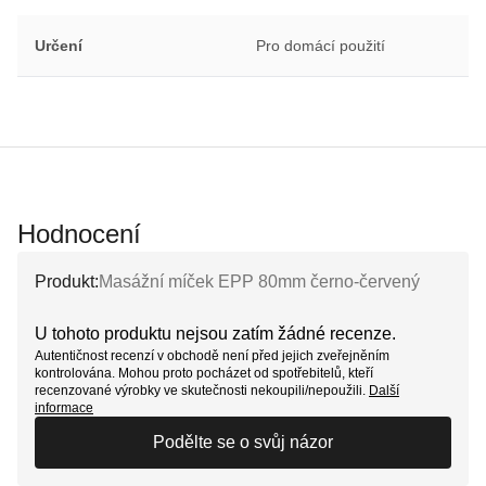
Určení
Pro domácí použití
Hodnocení
Produkt:
Masážní míček EPP 80mm černo-červený
U tohoto produktu nejsou zatím žádné recenze.
Autentičnost recenzí v obchodě není před jejich zveřejněním
kontrolována. Mohou proto pocházet od spotřebitelů, kteří
recenzované výrobky ve skutečnosti nekoupili/nepoužili.
Další
informace
Podělte se o svůj názor