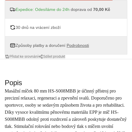
Expedice: Odesíláme do 24h
doprava od
70,00 Kč
30 dnů na vrácení zboží
Způsoby platby a doručení
Podrobnosti
Přidat ke srovnání
Sdílet produkt
Popis
Masážní míček 80 mm HS-S008MBB je účinný přístroj pro
precizní relaxaci, regeneraci a zpevnění svalů. Doporučeno pro
sportovce, osoby se sedavým způsobem života a pro rehabilitaci.
Díky vysoce kvalitnímu pěnovému materiálu EPP je míč HS-
S008MBB odolný proti rozdrcení a zároveň poskytuje dostatečný
tlak. Stimulační rolování nebo bodový tlak s míčem uvolní