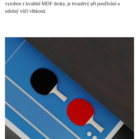
vyroben z kvalitní MDF desky, je trvanlivý při používání a
odolný vůči vlhkosti.