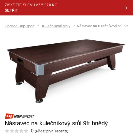
ZÍSKEJTE SLEVU AŽ 5 970 KČ
ŠETŘIT
Obchod Hop-sport
/
Kulečníkové stoly
/
Nástavec na kulečníkový stůl 9ft h
Nástavec na kulečníkový stůl 9ft hnědý
Reviews
0
(
Přidat první recenzi
)