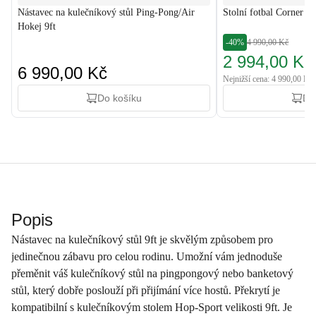
Nástavec na kulečníkový stůl Ping-Pong/Air
Stolní fotbal Corner Č
Hokej 9ft
-40%
4 990,00 Kč
2 994,00 Kč
6 990,00 Kč
Nejnižší cena: 4 990,00 Kč
Do košíku
Do
Popis
Nástavec na kulečníkový stůl 9ft je skvělým způsobem pro
jedinečnou zábavu pro celou rodinu. Umožní vám jednoduše
přeměnit váš kulečníkový stůl na pingpongový nebo banketový
stůl, který dobře poslouží při přijímání více hostů. Překrytí je
kompatibilní s kulečníkovým stolem Hop-Sport velikosti 9ft. Je