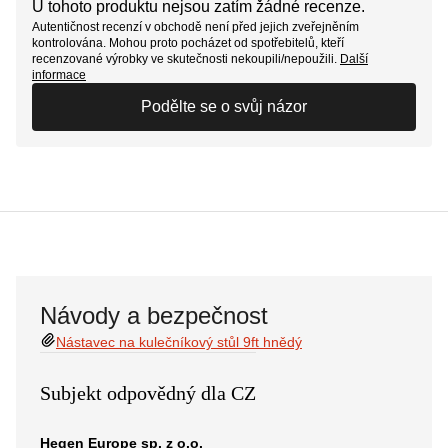
U tohoto produktu nejsou zatím žádné recenze.
Autentičnost recenzí v obchodě není před jejich zveřejněním
kontrolována. Mohou proto pocházet od spotřebitelů, kteří
recenzované výrobky ve skutečnosti nekoupili/nepoužili.
Další
informace
Podělte se o svůj názor
Návody a bezpečnost
Nástavec na kulečníkový stůl 9ft hnědý
Subjekt odpovědný dla CZ
Hegen Europe sp. z o.o.