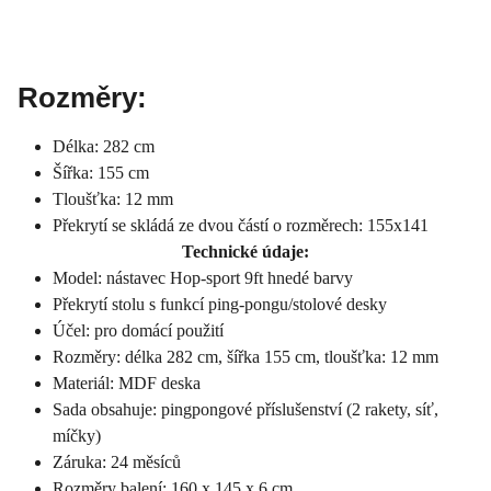
Rozměry:
Délka: 282 cm
Šířka: 155 cm
Tloušťka: 12 mm
Překrytí se skládá ze dvou částí o rozměrech: 155x141
Technické údaje:
Model: nástavec Hop-sport 9ft hnedé barvy
Překrytí stolu s funkcí ping-pongu/stolové desky
Účel: pro domácí použití
Rozměry: délka 282 cm, šířka 155 cm, tloušťka: 12 mm
Materiál: MDF deska
Sada obsahuje: pingpongové příslušenství (2 rakety, síť,
míčky)
Záruka: 24 měsíců
Rozměry balení: 160 x 145 x 6 cm