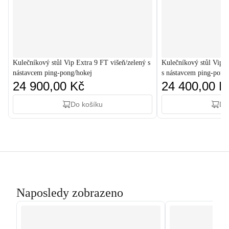
Kulečníkový stůl Vip Extra 9 FT višeň/zelený s
Kulečníkový stůl Vip 
nástavcem ping-pong/hokej
s nástavcem ping-pong
24 900,00 Kč
24 400,00 K
Do košíku
Do
Naposledy zobrazeno