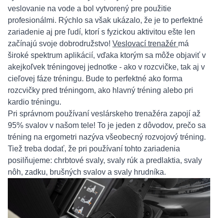
veslovanie na vode a bol vytvorený pre použitie
profesionálmi. Rýchlo sa však ukázalo, že je to perfektné
zariadenie aj pre ľudí, ktorí s fyzickou aktivitou ešte len
začínajú svoje dobrodružstvo!
Veslovací trenažér
má
široké spektrum aplikácií, vďaka ktorým sa môže objaviť v
akejkoľvek tréningovej jednotke - ako v rozcvičke, tak aj v
cieľovej fáze tréningu. Bude to perfektné ako forma
rozcvičky pred tréningom, ako hlavný tréning alebo pri
kardio tréningu.
Pri správnom používaní veslárskeho trenažéra zapojí až
95% svalov v našom tele! To je jeden z dôvodov, prečo sa
tréning na ergometri nazýva všeobecný rozvojový tréning.
Tiež treba dodať, že pri používaní tohto zariadenia
posilňujeme: chrbtové svaly, svaly rúk a predlaktia, svaly
nôh, zadku, brušných svalov a svaly hrudníka.