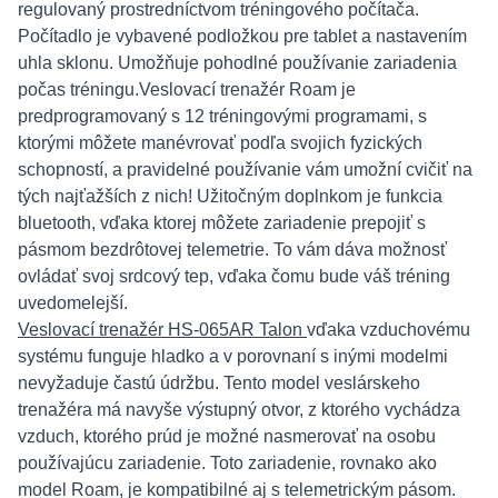
regulovaný prostredníctvom tréningového počítača.
Počítadlo je vybavené podložkou pre tablet a nastavením
uhla sklonu. Umožňuje pohodlné používanie zariadenia
počas tréningu.Veslovací trenažér Roam je
predprogramovaný s 12 tréningovými programami, s
ktorými môžete manévrovať podľa svojich fyzických
schopností, a pravidelné používanie vám umožní cvičiť na
tých najťažších z nich! Užitočným doplnkom je funkcia
bluetooth, vďaka ktorej môžete zariadenie prepojiť s
pásmom bezdrôtovej telemetrie. To vám dáva možnosť
ovládať svoj srdcový tep, vďaka čomu bude váš tréning
uvedomelejší.
Veslovací trenažér HS-065AR Talon
vďaka vzduchovému
systému funguje hladko a v porovnaní s inými modelmi
nevyžaduje častú údržbu. Tento model veslárskeho
trenažéra má navyše výstupný otvor, z ktorého vychádza
vzduch, ktorého prúd je možné nasmerovať na osobu
používajúcu zariadenie. Toto zariadenie, rovnako ako
model Roam, je kompatibilné aj s telemetrickým pásom.