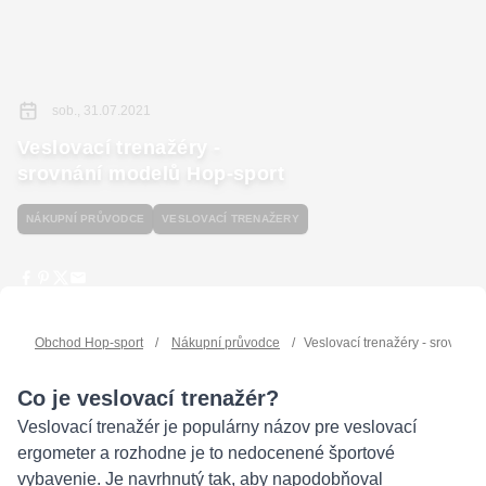
sob., 31.07.2021
Veslovací trenažéry -
srovnání modelů Hop-sport
NÁKUPNÍ PRŮVODCE
VESLOVACÍ TRENAŽERY
Obchod Hop-sport
/
Nákupní průvodce
/
Veslovací trenažéry - srovnán
Co je veslovací trenažér?
Veslovací trenažér je populárny názov pre veslovací
ergometer a rozhodne je to nedocenené športové
vybavenie. Je navrhnutý tak, aby napodobňoval