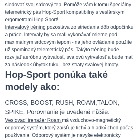
sledovať svoj srdcový tep. Pomôže vám k tomu špeciálny
telemetrický pás Hop-Sport kompatibilný s veslárskymi
ergometrami Hop-Sport!
Intervalový tréning
pozostáva zo striedania dôb odpočinku
a práce. Intervaly by sa mali vykonávať mierne pod
maximálnym srdcovým tepom - na jeho ovládanie použite
už spomínaný telemetrický pás. Takýto tréning bude
rozvíjať aeróbnu vytrvalosť, svalovú vytrvalosť a bude mať
za následok úbytok tuku - bez straty svalovej hmoty.
Hop-Sport ponúka také
modely ako:
CROSS, BOOST, RUSH, ROAM,TALON,
SPIKE. Porovnanie je uvedené nižšie.
Veslovací trenažér Roam
má vzduchovo-magnetický
odporový systém, ktorý zaisťuje tichý a hladký chod počas
používania. Odporový systém je navyše elektronicky