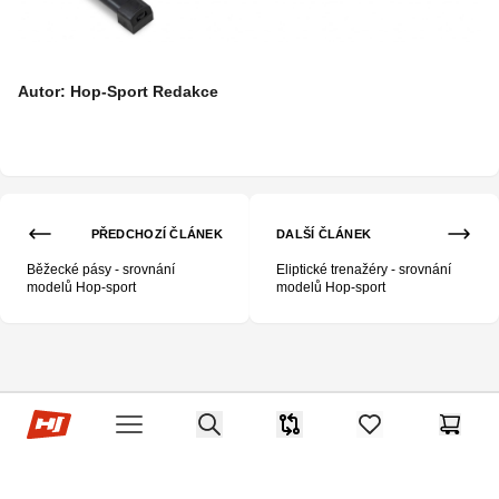
Autor: Hop-Sport Redakce
PŘEDCHOZÍ ČLÁNEK
DALŠÍ ČLÁNEK
Běžecké pásy - srovnání
Eliptické trenažéry - srovnání
modelů Hop-sport
modelů Hop-sport
Hop-Sport.cz
Search
Srovnávač
items in favorites,
Košík
Open menu