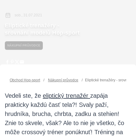
sob., 31.07.2021
Eliptické trenažéry -
srovnání modelů Hop-sport
NÁKUPNÍ PRŮVODCE
Obchod Hop-sport
/
Nákupní průvodce
/
Eliptické trenažéry - srovnání
Vedeli ste, že
eliptický trenažér
zapája
prakticky každú časť tela?! Svaly paží,
hrudníka, brucha, chrbta, zadku a stehien!
Znie to skvele, však? Ale to nie je všetko, čo
môže crossový tréner ponúknuť! Tréning na