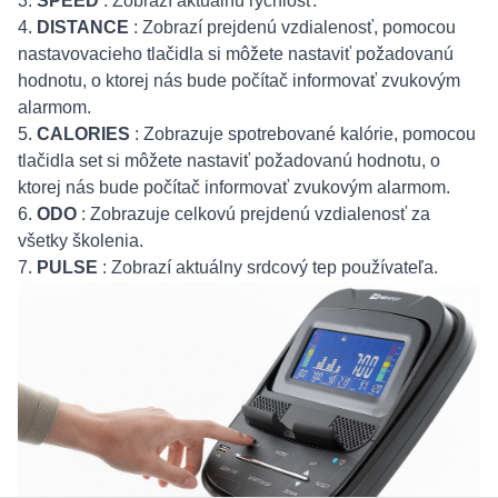
3.
SPEED
: Zobrazí aktuálnu rýchlosť.
4.
DISTANCE
: Zobrazí prejdenú vzdialenosť, pomocou
nastavovacieho tlačidla si môžete nastaviť požadovanú
hodnotu, o ktorej nás bude počítač informovať zvukovým
alarmom.
5.
CALORIES
: Zobrazuje spotrebované kalórie, pomocou
tlačidla set si môžete nastaviť požadovanú hodnotu, o
ktorej nás bude počítač informovať zvukovým alarmom.
6.
ODO
: Zobrazuje celkovú prejdenú vzdialenosť za
všetky školenia.
7.
PULSE
: Zobrazí aktuálny srdcový tep používateľa.