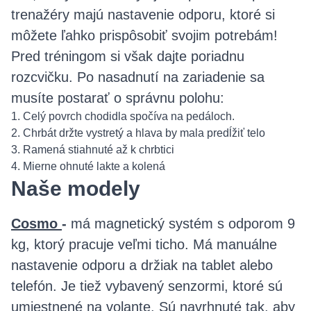
trenažéry majú nastavenie odporu, ktoré si
môžete ľahko prispôsobiť svojim potrebám!
Pred tréningom si však dajte poriadnu
rozcvičku. Po nasadnutí na zariadenie sa
musíte postarať o správnu polohu:
1. Celý povrch chodidla spočíva na pedáloch.
2. Chrbát držte vystretý a hlava by mala predĺžiť telo
3. Ramená stiahnuté až k chrbtici
4. Mierne ohnuté lakte a kolená
Naše modely
Cosmo
-
má magnetický systém s odporom 9
kg, ktorý pracuje veľmi ticho. Má manuálne
nastavenie odporu a držiak na tablet alebo
telefón. Je tiež vybavený senzormi, ktoré sú
umiestnené na volante. Sú navrhnuté tak, aby