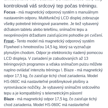
kontrolovali váš srdcový tep počas tréningu.
Focus
- má magnetický odporový systém s manuálnym
nastavením odporu. Multifunkčný LCD displej zobrazuje
všetky potrebné tréningové parametre. Je tiež vybavený
držiakom tabletu alebo telefónu, snímačmi tepu a
neoprénovými držadlami zaisťujúcimi pohodlie pri cvičení.
Frost
-
Tento model má magnetický odporový systém
Flywheel s hmotnosťou 14,5 kg, ktorý sa vyznačuje
plynulým chodom. Odpor je elektronicky riadený pomocou
LCD displeja. V zariadení je zabudovaných až 13
tréningových programov a vďaka snímačom pulzu môžete
naplno ovládať intenzitu tréningu !. Blaze - má magnetický
odpor 17,5 kg, čo zaisťuje tichý chod zariadenia. Model
HS-060C má nastaviteľné protišmykové plošiny a
vyrovnávacie nožičky. Je vybavený snímačmi srdcového
tepu a je kompatibilný s telemetrickým pásom!
Blaze
-
má magnetický odpor 17,5 kg, čo zaisťuje tichý
chod zariadenia. Model HS-060C má nastaviteľné