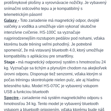
protišmykové plošiny a vyrovnávacie nožičky. Je vybavený
snímačmi srdcového tepu a je kompatibilný s
telemetrickým pásom!
Galaxy
-
Toto zariadenie má magnetický odpor, dvojité
valčeky a vodítka a umožňuje vám vykonať skutočne
intenzívne cvičenie. HS-100C sa vyznačuje
najprirodzenejším rozstupom pedálov pod nohami, vďaka
ktorému bude tréning veľmi pohodlný. Je potrebné
spomenúť, že má vstavaný bluetooth 4.0, ktorý umožňuje
kompatibilitu s aplikáciou pre smartfóny.
Stage
-
má magnetický odporový systém s hmotnosťou 24
kg. Vyznačuje sa tichým a plynulým chodom na akejkoľvek
úrovni odporu. Disponuje tiež senzormi, vďaka ktorým si
počas tréningu skontrolujete nielen pulz, ale aj hladinu
telesného tuku. Model HS-070C je vybavený vstupom
USB a funkciou bluetooth
Spectre
-
zariadenie má systém magnetického odporu s
hmotnosťou 34 kg. Tento model je vybavený bluetooth
vstupom a bluetooth pripojením, vďaka ktorému bude náš