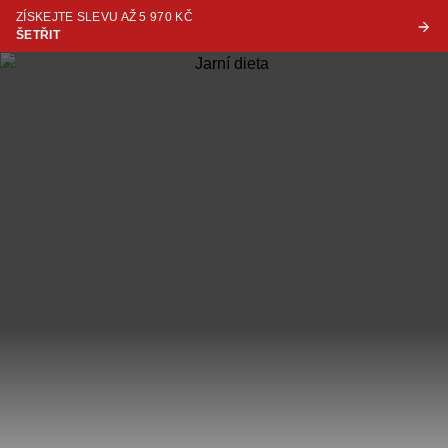
ZÍSKEJTE SLEVU AŽ 5 970 KČ
ŠETŘIT