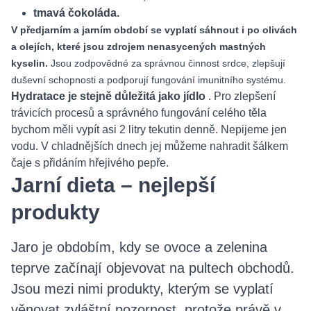
tmavá čokoláda.
V předjarním a jarním období se vyplatí sáhnout i po olivách
a olejích, které jsou zdrojem nenasycených mastných
kyselin.
Jsou zodpovědné za správnou činnost srdce, zlepšují
duševní schopnosti a podporují fungování imunitního systému.
Hydratace je stejně důležitá jako jídlo
. Pro zlepšení
trávicích procesů a správného fungování celého těla
bychom měli vypít asi 2 litry tekutin denně. Nepijeme jen
vodu. V chladnějších dnech jej můžeme nahradit šálkem
čaje s přidáním hřejivého pepře.
Jarní dieta – nejlepší
produkty
Jaro je obdobím, kdy se ovoce a zelenina
teprve začínají objevovat na pultech obchodů.
Jsou mezi nimi produkty, kterým se vyplatí
věnovat zvláštní pozornost, protože právě v