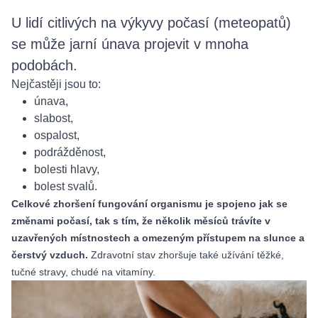
U lidí citlivých na výkyvy počasí (meteopatů)
se může jarní únava projevit v mnoha
podobách.
Nejčastěji jsou to:
únava,
slabost,
ospalost,
podrážděnost,
bolesti hlavy,
bolest svalů.
Celkové zhoršení fungování organismu je spojeno jak se
změnami počasí, tak s tím, že několik měsíců trávíte v
uzavřených místnostech a omezeným přístupem na slunce a
čerstvý vzduch.
Zdravotní stav zhoršuje také užívání těžké,
tučné stravy, chudé na vitamíny.