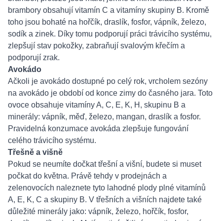
brambory obsahují vitamín C a vitamíny skupiny B. Kromě
toho jsou bohaté na hořčík, draslík, fosfor, vápník, železo,
sodík a zinek. Díky tomu podporují práci trávicího systému,
zlepšují stav pokožky, zabraňují svalovým křečím a
podporují zrak.
Avokádo
Ačkoli je avokádo dostupné po celý rok, vrcholem sezóny
na avokádo je období od konce zimy do časného jara. Toto
ovoce obsahuje vitamíny A, C, E, K, H, skupinu B a
minerály: vápník, měď, železo, mangan, draslík a fosfor.
Pravidelná konzumace avokáda zlepšuje fungování
celého trávicího systému.
Třešně a višně
Pokud se neumíte dočkat třešní a višní, budete si muset
počkat do května. Právě tehdy v prodejnách a
zelenovocích naleznete tyto lahodné plody plné vitamínů
A, E, K, C a skupiny B. V třešních a višních najdete také
důležité minerály jako: vápník, železo, hořčík, fosfor,