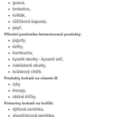
guava,
brokolice,
květák,
růžičková kapusta,
pepř.
Přírodní probiotika fermentované produkty:
jogurty,
kefíry,
kombucha,
kyselé okurky - kysané zelí,
nakládané okurky,
kváskový chléb.
Produkty bohaté na vitamin B:
ryby
kroupy,
obilné klíčky.
Potraviny bohaté na hořčík:
dýňová semínka,
slunečnicová semínka,