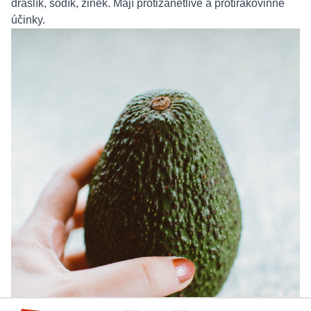
draslík, sodík, zinek. Mají protizánětlivé a protirakovinné
účinky.
Hop-Sport.cz