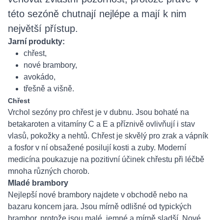
této sezóně chutnají nejlépe a mají k nim
největší přístup.
Jarní produkty:
chřest,
nové brambory,
avokádo,
třešně a višně.
Chřest
Vrchol sezóny pro chřest je v dubnu. Jsou bohaté na
betakaroten a vitamíny C a E a příznivě ovlivňují i stav
vlasů, pokožky a nehtů. Chřest je skvělý pro zrak a vápník
a fosfor v ní obsažené posilují kosti a zuby. Moderní
medicína poukazuje na pozitivní účinek chřestu při léčbě
mnoha různých chorob.
Mladé brambory
Nejlepší nové brambory najdete v obchodě nebo na
bazaru koncem jara. Jsou mírně odlišné od typických
brambor, protože jsou malé, jemné a mírně sladší. Nové