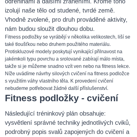
odřeninami a dalšími zraněními. Kromě toho
izolují naše tělo od studené, tvrdé země.
Vhodně zvolené, pro druh prováděné aktivity,
nám budou sloužit dlouhou dobu.
Fitness podložky se vyrábějí v několika velikostech, liší se
také tloušťkou nebo druhem použitého materiálu.
Protiskluzové modely poskytují vynikající přilnavost na
jakémkoli typu povrchu a srolované zabírají málo místa,
takže si je můžeme snadno vzít ven nebo na fitness lekce.
Níže uvádíme návrhy silových cvičení na fitness podložce
s využitím váhy vlastního těla. K provedení cvičení
nebudeme potřebovat žádné další příslušenství.
Fitness podložky - cvičení
Následující tréninkový plán obsahuje:
vysvětlení správné techniky jednotlivých cviků,
podrobný popis svalů zapojených do cvičení a