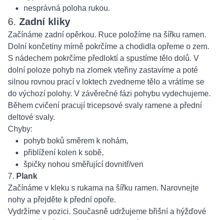
nesprávná poloha rukou.
6.
Zadní kliky
Začínáme zadní opěrkou. Ruce položíme na šířku ramen.
Dolní končetiny mírně pokrčíme a chodidla opřeme o zem.
S nádechem pokrčíme předloktí a spustíme tělo dolů. V
dolní poloze pohyb na zlomek vteřiny zastavíme a poté
silnou rovnou prací v loktech zvedneme tělo a vrátíme se
do výchozí polohy. V závěrečné fázi pohybu vydechujeme.
Během cvičení pracují tricepsové svaly ramene a přední
deltové svaly.
Chyby:
pohyb boků směrem k nohám,
přiblížení kolen k sobě,
špičky nohou směřující dovnitř/ven
7.
Plank
Začínáme v kleku s rukama na šířku ramen. Narovnejte
nohy a přejděte k přední opoře.
Vydržíme v pozici. Současně udržujeme břišní a hýžďové