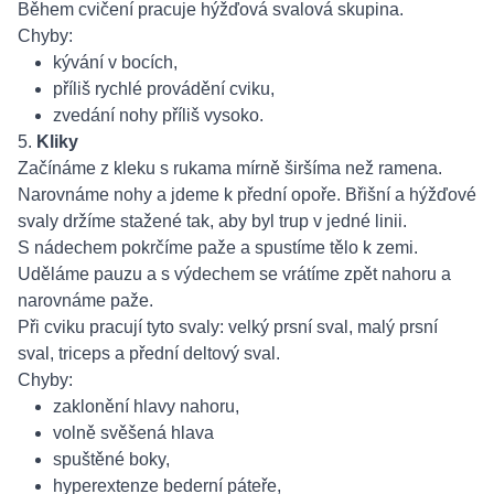
Během cvičení pracuje hýžďová svalová skupina.
Chyby:
kývání v bocích,
příliš rychlé provádění cviku,
zvedání nohy příliš vysoko.
5.
Kliky
Začínáme z kleku s rukama mírně širšíma než ramena.
Narovnáme nohy a jdeme k přední opoře. Břišní a hýžďové
svaly držíme stažené tak, aby byl trup v jedné linii.
S nádechem pokrčíme paže a spustíme tělo k zemi.
Uděláme pauzu a s výdechem se vrátíme zpět nahoru a
narovnáme paže.
Při cviku pracují tyto svaly: velký prsní sval, malý prsní
sval, triceps a přední deltový sval.
Chyby:
zaklonění hlavy nahoru,
volně svěšená hlava
spuštěné boky,
hyperextenze bederní páteře,