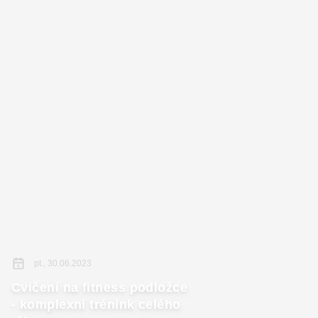
pt., 30.06.2023
Cvičení na fitness podložce
- komplexní trénink celého