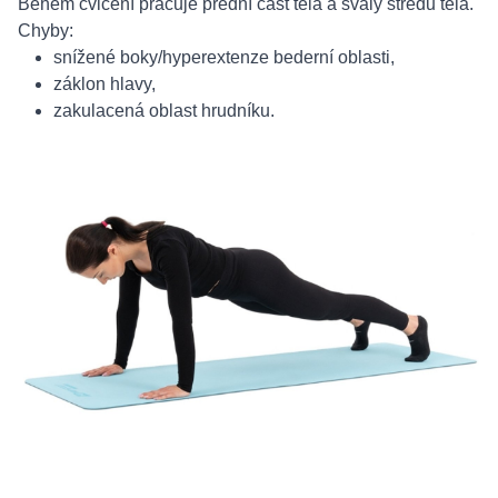
Během cvičení pracuje přední část těla a svaly středu těla.
Chyby:
snížené boky/hyperextenze bederní oblasti,
záklon hlavy,
zakulacená oblast hrudníku.