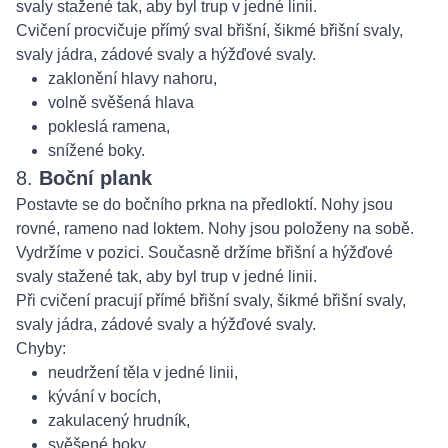
svaly stažené tak, aby byl trup v jedné linii.
Cvičení procvičuje přímý sval břišní, šikmé břišní svaly,
svaly jádra, zádové svaly a hýžďové svaly.
zaklonění hlavy nahoru,
volně svěšená hlava
pokleslá ramena,
snížené boky.
8.
Boční plank
Postavte se do bočního prkna na předloktí. Nohy jsou
rovné, rameno nad loktem. Nohy jsou položeny na sobě.
Vydržíme v pozici. Současně držíme břišní a hýžďové
svaly stažené tak, aby byl trup v jedné linii.
Při cvičení pracují přímé břišní svaly, šikmé břišní svaly,
svaly jádra, zádové svaly a hýžďové svaly.
Chyby:
neudržení těla v jedné linii,
kývání v bocích,
zakulacený hrudník,
svěšené boky.