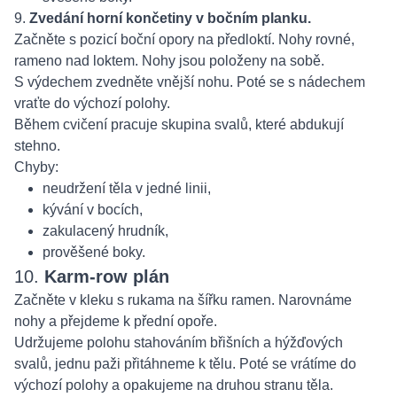
9.
Zvedání horní končetiny v bočním planku.
Začněte s pozicí boční opory na předloktí. Nohy rovné,
rameno nad loktem. Nohy jsou položeny na sobě.
S výdechem zvedněte vnější nohu. Poté se s nádechem
vraťte do výchozí polohy.
Během cvičení pracuje skupina svalů, které abdukují
stehno.
Chyby:
neudržení těla v jedné linii,
kývání v bocích,
zakulacený hrudník,
prověšené boky.
10.
Karm-row plán
Začněte v kleku s rukama na šířku ramen. Narovnáme
nohy a přejdeme k přední opoře.
Udržujeme polohu stahováním břišních a hýžďových
svalů, jednu paži přitáhneme k tělu. Poté se vrátíme do
výchozí polohy a opakujeme na druhou stranu těla.