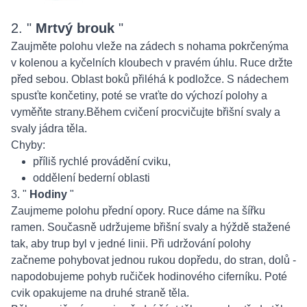
2. "
Mrtvý brouk
"
Zaujměte polohu vleže na zádech s nohama pokrčenýma
v kolenou a kyčelních kloubech v pravém úhlu. Ruce držte
před sebou. Oblast boků přiléhá k podložce. S nádechem
spusťte končetiny, poté se vraťte do výchozí polohy a
vyměňte strany.Během cvičení procvičujte břišní svaly a
svaly jádra těla.
Chyby:
příliš rychlé provádění cviku,
oddělení bederní oblasti
3. "
Hodiny
"
Zaujmeme polohu přední opory. Ruce dáme na šířku
ramen. Současně udržujeme břišní svaly a hýždě stažené
tak, aby trup byl v jedné linii. Při udržování polohy
začneme pohybovat jednou rukou dopředu, do stran, dolů -
napodobujeme pohyb ručiček hodinového ciferníku. Poté
cvik opakujeme na druhé straně těla.