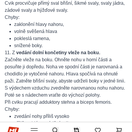
Cvik procvičuje přímý sval břišní, šikmé svaly, svaly jádra,
zádové svaly a hýžďové svaly.
Chyby:
zaklonění hlavy nahoru,
volně svěšená hlava
pokleslá ramena,
snížené boky.
11. Z
vedání dolní končetiny vleže na boku.
Začněte vleže na boku. Ohněte nohu v horní části a
posuňte ji dopředu. Noha ve spodní části je narovnaná a
chodidlo je vytočené nahoru. Hlava spočívá na ohnuté
paži. Zatněte břišní svaly, abyste udrželi boky v jedné linii.
S výdechem vzduchu zvedněte narovnanou nohu nahoru.
Poté se s nádechem vraťte do výchozí polohy.
Při cviku pracují adduktory stehna a biceps femoris.
Chyby:
zvedání nohy příliš vysoko
příliš rychlé provádění cviku,
Hop-Sport.cz
Search
houpání v bocích.