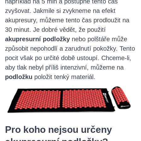
například na 5 min a postupně tento čas
zvyšovat. Jakmile si zvykneme na efekt
akupresury, můžeme tento čas prodloužit na
30 minut. Je dobré vědět, že použití
akupresurní podložky
nebo polštáře může
způsobit nepohodlí a zarudnutí pokožky. Tento
pocit však po určité době ustoupí. Chceme-li,
aby tlak nebyl příliš intenzivní, můžeme na
podložku
položit tenký materiál.
Pro koho nejsou určeny