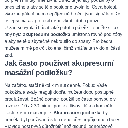
od první minuty intenzivní. Důležité je, aby použití bylo
snesitelné a aby se tělo postupně uvolnilo. Ostrá bolest,
výrazné pálení nebo nepříjemné brnění jsou signálem, že
je lepší masáž přerušit nebo zkrátit dobu použití.
U zad se vyplatí hlídat také polohu páteře. Lehněte si tak,
aby byla
akupresurní podložka
umístěná rovně pod zády
a aby se tělo zbytečně nekroutilo do strany. Pro bedra
můžete mírně pokrčit kolena, čímž snížíte tah v dolní části
zad.
Jak často používat akupresurní
masážní podložku?
Na začátku stačí několik minut denně. Pokud Vaše
pokožka a svaly reagují dobře, můžete dobu postupně
prodlužovat. Běžné domácí použití se často pohybuje v
rozmezí 10 až 30 minut, podle citlivosti těla a konkrétní
části, kterou masírujete.
Akupresurní podložka
by
neměla být používaná silou nebo přes nepříjemnou bolest.
Pravidelnost bývá důležitější než dlouhé jednorázové