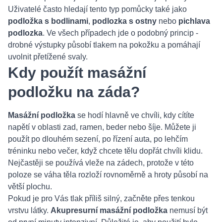
Uživatelé často hledají tento typ pomůcky také jako
podložka s bodlinami
,
podlozka s ostny
nebo
pichlava
podlozka
. Ve všech případech jde o podobný princip -
drobné výstupky působí tlakem na pokožku a pomáhají
uvolnit přetížené svaly.
Kdy použít masážní
podložku na záda?
Masážní podložka
se hodí hlavně ve chvíli, kdy cítíte
napětí v oblasti zad, ramen, beder nebo šíje. Můžete ji
použít po dlouhém sezení, po řízení auta, po lehčím
tréninku nebo večer, když chcete tělu dopřát chvíli klidu.
Nejčastěji se používá vleže na zádech, protože v této
poloze se váha těla rozloží rovnoměrně a hroty působí na
větší plochu.
Pokud je pro Vás tlak příliš silný, začněte přes tenkou
vrstvu látky.
Akupresurní masážní podložka
nemusí být