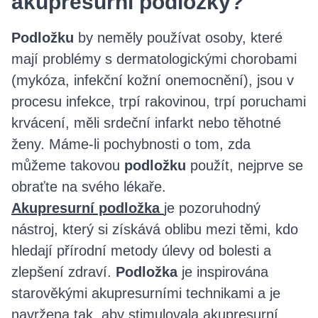
akupresurní podložky?
Podložku
by neměly používat osoby, které
mají problémy s dermatologickými chorobami
(mykóza, infekční kožní onemocnění), jsou v
procesu infekce, trpí rakovinou, trpí poruchami
krvácení, měli srdeční infarkt nebo těhotné
ženy. Máme-li pochybnosti o tom, zda
můžeme takovou
podložku
použít, nejprve se
obraťte na svého lékaře.
Akupresurní podložka
je pozoruhodný
nástroj, který si získává oblibu mezi těmi, kdo
hledají přírodní metody úlevy od bolesti a
zlepšení zdraví.
Podložka
je inspirována
starověkými akupresurními technikami a je
navržena tak, aby stimulovala akupresurní