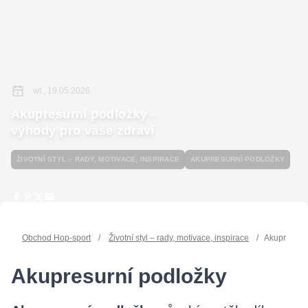
wt., 19.05.2026
Akupresurní podložky -
výhody pro vaše zdraví
ŽIVOTNÍ STYL – RADY, MOTIVACE, INSPIRACE
AKUPRESURNÍ PODLOŽKY
Obchod Hop-sport
/
Životní styl – rady, motivace, inspirace
/
Akupresurní
Akupresurní podložky