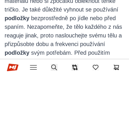
materiálu nebo si zpočátku obléknout tenké
tričko. Je také důležité vyhnout se používání
podložky
bezprostředně po jídle nebo před
spaním. Nezapomeňte, že tělo každého z nás
reaguje jinak, proto naslouchejte svému tělu a
přizpůsobte dobu a frekvenci používání
podložky
svým potřebám. Před použitím
akupresurní podložky
se také doporučuje
Hop-Sport.cz
Search
poradit se s lékařem, zejména pokud máte
Srovnávač
items in favorites,
Košík
Open menu
nějaké zdravotní potíže.
Akupresurní podložka po
tréninku a při regeneraci
Po lehkém cvičení, józe nebo domácím strečinku může
akupresurní masážní podložka
pomoci navodit pocit
uvolnění. Nejlépe se hodí do klidnější části dne, kdy už