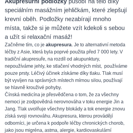
Akupresurní podložky
působí na tělo díky
speciálním masážním jehličkám, které zlepšují
krevní oběh. Podložky nezabírají mnoho
místa, takže si je můžete vzít kdekoli s sebou
a užít si relaxační masáž!
Začněme tím, co je
akupresura
. Je to alternativní metoda
léčby z Asie, která byla poprvé použita před 7 000 lety. V
tradiční akupresuře, na rozdíl od akupunktury,
nepoužíváme jehly, ke stlačení vhodných míst, používáme
pouze prsty. Léčivý účinek získáme díky tlaku. Tlak musí
být vyvíjen na správných místech mírnou silou, používají
se hlavně krouživé pohyby.
Čínská medicína je přesvědčena o tom, že za všechny
nemoci je zodpovědná nerovnováha v toku energie Jin a
Jang. Tlak uvolňuje všechny blokády a tok energie znovu
získá svoji rovnováhu. Akupresura, kterou provádějí
odborníci, je určena k podpoře léčby chronických chorob,
jako jsou migréna, astma, alergie, kardiovaskulární