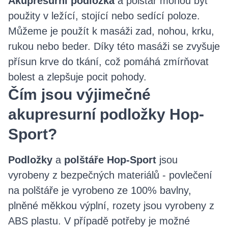
Akupresurní podložka
a polštář mohou být
použity v ležící, stojící nebo sedící poloze.
Můžeme je použít k masáži zad, nohou, krku,
rukou nebo beder. Díky této masáži se zvyšuje
přísun krve do tkání, což pomáhá zmírňovat
bolest a zlepšuje pocit pohody.
Čím jsou výjimečné
akupresurní podložky Hop-
Sport?
Podložky
a
polštáře Hop-Sport
jsou
vyrobeny z bezpečných materiálů - povlečení
na polštáře je vyrobeno ze 100% bavlny,
plněné měkkou výplní, rozety jsou vyrobeny z
ABS plastu. V případě potřeby je možné