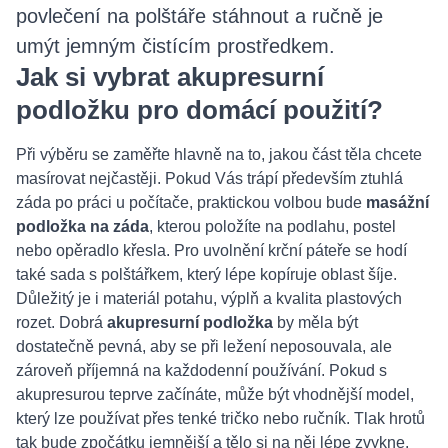
povlečení na polštáře stáhnout a ručně je
umýt jemným čistícím prostředkem.
Jak si vybrat akupresurní
podložku pro domácí použití?
Při výběru se zaměřte hlavně na to, jakou část těla chcete
masírovat nejčastěji. Pokud Vás trápí především ztuhlá
záda po práci u počítače, praktickou volbou bude
masážní
podložka na záda
, kterou položíte na podlahu, postel
nebo opěradlo křesla. Pro uvolnění krční páteře se hodí
také sada s polštářkem, který lépe kopíruje oblast šíje.
Důležitý je i materiál potahu, výplň a kvalita plastových
rozet. Dobrá
akupresurní podložka
by měla být
dostatečně pevná, aby se při ležení neposouvala, ale
zároveň příjemná na každodenní používání. Pokud s
akupresurou teprve začínáte, může být vhodnější model,
který lze používat přes tenké tričko nebo ručník. Tlak hrotů
tak bude zpočátku jemnější a tělo si na něj lépe zvykne.