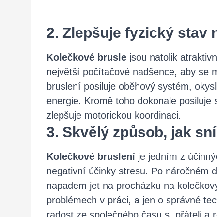
2. Zlepšuje fyzický stav
Kolečkové brusle
jsou natolik atraktiv
největší počítačové nadšence, aby se m
bruslení posiluje oběhový systém, okys
energie. Kromě toho dokonale posiluje 
zlepšuje motorickou koordinaci.
3. Skvělý způsob, jak sní
Kolečkové bruslení
je jedním z účinný
negativní účinky stresu. Po náročném d
napadem jet na procházku na kolečkovýc
problémech v práci, a jen o správné tech
radost ze společného času s přáteli a 