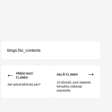
blogs.No_contents
PŘEDCHOZÍ
DALŠÍ ČLÁNEK
ČLÁNEK
10 důvodů, proč eliptické
Jak vybrat běžecký pás?
trenažéry získávají
popularitu