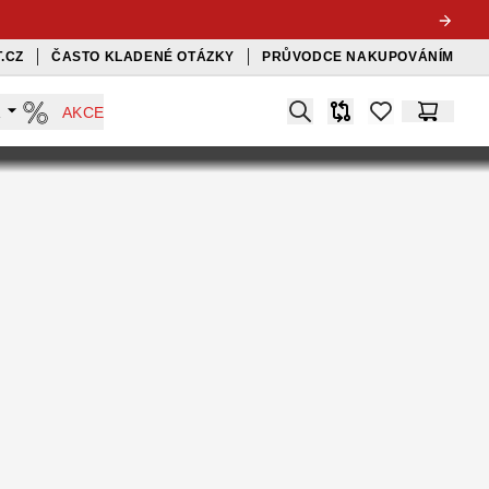
.CZ
ČASTO KLADENÉ OTÁZKY
PRŮVODCE NAKUPOVÁNÍM
Search
A
AKCE
Srovnávač
items in favorit
Košík