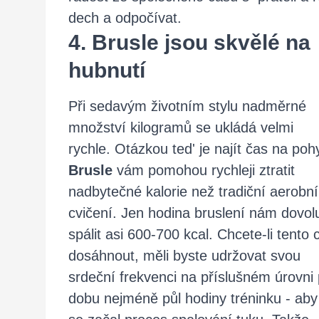
dech a odpočívat.
4. Brusle jsou skvělé na
hubnutí
Při sedavým životním stylu nadměrné
množství kilogramů se ukládá velmi
rychle. Otázkou ted' je najít čas na poh
Brusle
vám pomohou rychleji ztratit
nadbytečné kalorie než tradiční aerobní
cvičení. Jen hodina bruslení nám dovol
spálit asi 600-700 kcal. Chcete-li tento c
dosáhnout, měli byste udržovat svou
srdeční frekvenci na příslušném úrovni
dobu nejméně půl hodiny tréninku - aby