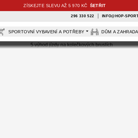
ZÍSKEJTE SLEVU AŽ 5 970 KČ
ŠETŘIT
296 330 522
INFO@HOP-SPORT
SPORTOVNÍ VYBAVENÍ A POTŘEBY
DŮM A ZAHRAD