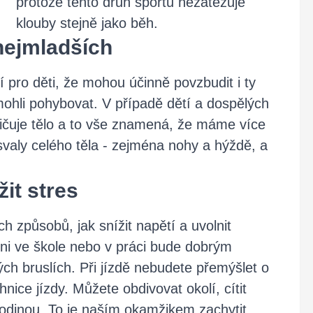
protože tento druh sportu nezatěžuje
klouby stejně jako běh.
 nejmladších
ní pro děti, že mohou účinně povzbudit i ty
ohli pohybovat. V případě dětí a dospělých
ličuje tělo a to vše znamená, že máme více
svaly celého těla - zejména nohy a hýždě, a
žit stres
ch způsobů, jak snížit napětí a uvolnit
ni ve škole nebo v práci bude dobrým
h bruslích. Při jízdě nebudete přemýšlet o
nice jízdy. Můžete obdivovat okolí, cítit
rodinou. To je naším okamžikem zachytit