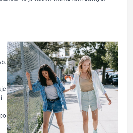
yb.
uje
íl
 po