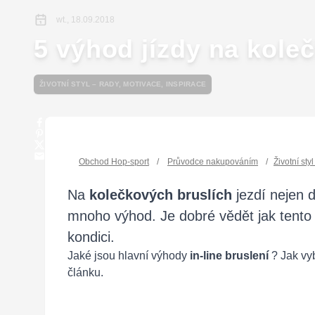
wt., 18.09.2018
5 výhod jízdy na kole
ŽIVOTNÍ STYL – RADY, MOTIVACE, INSPIRACE
Obchod Hop-sport
/
Průvodce nakupováním
/
Životní sty
Na
kolečkových
bruslích
jezdí nejen d
mnoho výhod. Je dobré vědět jak tento 
kondici.
Jaké jsou hlavní výhody
in-line bruslení
? Jak vy
článku.