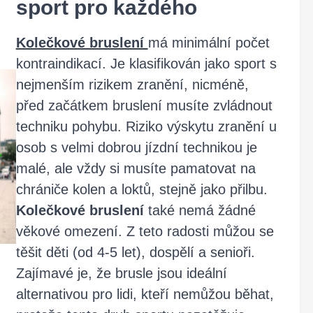
sport pro každého
Kolečkové bruslení
má minimální počet
kontraindikací. Je klasifikován jako sport s
nejmenším rizikem zranění, nicméně,
před začátkem bruslení musíte zvládnout
techniku pohybu. Riziko výskytu zranění u
osob s velmi dobrou jízdní technikou je
malé, ale vždy si musíte pamatovat na
chrániče kolen a loktů, stejně jako přilbu.
Kolečkové bruslení
také nemá žádné
věkové omezení. Z teto radosti můžou se
těšit děti (od 4-5 let), dospělí a senioři.
Zajímavé je, že brusle jsou ideální
alternativou pro lidi, kteří nemůžou běhat,