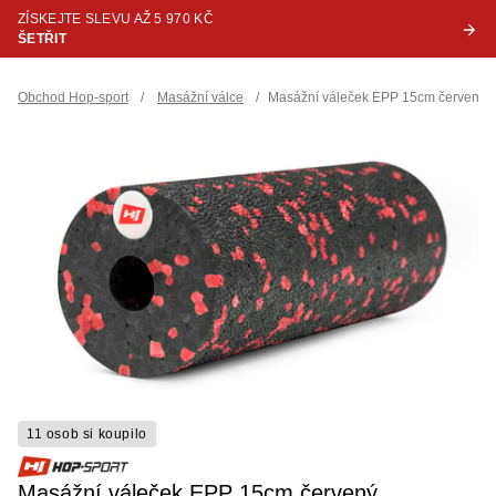
ZÍSKEJTE SLEVU AŽ 5 970 KČ
ŠETŘIT
Obchod Hop-sport
/
Masážní válce
/
Masážní váleček EPP 15cm červený
11 osob si koupilo
Masážní váleček EPP 15cm červený