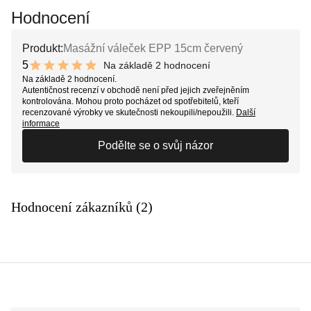
Hodnocení
Produkt:
Masážní váleček EPP 15cm červený
5
Na základě 2 hodnocení
10 out of 10 stars
Na základě 2 hodnocení.
Autentičnost recenzí v obchodě není před jejich zveřejněním
kontrolována. Mohou proto pocházet od spotřebitelů, kteří
recenzované výrobky ve skutečnosti nekoupili/nepoužili.
Další
informace
Podělte se o svůj názor
Hodnocení zákazníků (2)