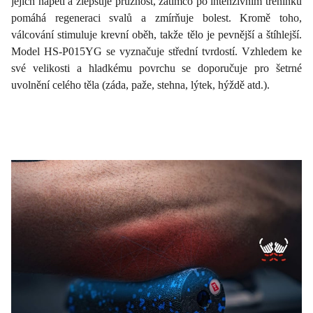
jejich napětí a zlepšuje pružnost, zatímco po intenzivním tréninku
pomáhá regeneraci svalů a zmírňuje bolest. Kromě toho,
válcování stimuluje krevní oběh, takže tělo je pevnější a štíhlejší.
Model HS-P015YG se vyznačuje střední tvrdostí. Vzhledem ke
své velikosti a hladkému povrchu se doporučuje pro šetrné
uvolnění celého těla (záda, paže, stehna, lýtek, hýždě atd.).