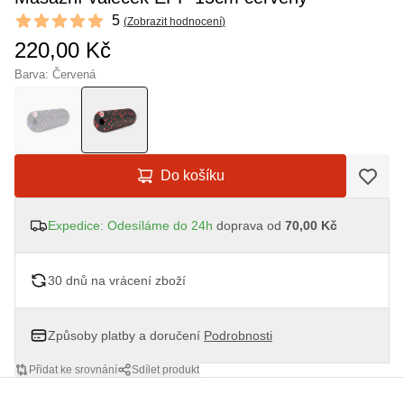
Reviews
5
(
Zobrazit hodnocení
)
5 out of 5 stars
220,00 Kč
Barva: Červená
Do košíku
Expedice: Odesíláme do 24h
doprava od
70,00 Kč
30 dnů na vrácení zboží
Způsoby platby a doručení
Podrobnosti
Přidat ke srovnání
Sdílet produkt