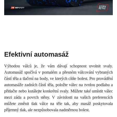
Efektivní automasáž
Výhodou válců je, že vám dávají schopnost uvolnit svaly.
Automasáž spočívá v pomalém a přesném válcování vybraných
částí těla a tlačení na body, ve kterých cítíte bolest. Pro provádění
automasáže zadních částí těla, položte válec na tvrdou podlahu a
přitlačte nebo kutálejte konkrétní svaly. Můžete také umístit válec
mezi záda a povrch stěny. V závislosti na vašich preferencích
můžete změnit tlak válce na těle tak, aby masáž poskytovala
příjemný tlak, ale nezpůsobovala nadměrnou bolest.