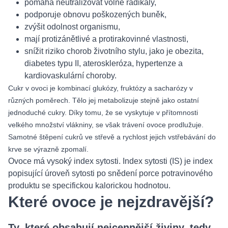
pomáhá neutralizovat volné radikály,
podporuje obnovu poškozených buněk,
zvýšit odolnost organismu,
mají protizánětlivé a protirakovinné vlastnosti,
snížit riziko chorob životního stylu, jako je obezita,
diabetes typu II, ateroskleróza, hypertenze a
kardiovaskulární choroby.
Cukr v ovoci je kombinací glukózy, fruktózy a sacharózy v
různých poměrech. Tělo jej metabolizuje stejně jako ostatní
jednoduché cukry. Díky tomu, že se vyskytuje v přítomnosti
velkého množství vlákniny, se však trávení ovoce prodlužuje.
Samotné štěpení cukrů ve střevě a rychlost jejich vstřebávání do
krve se výrazně zpomalí.
Ovoce má vysoký index sytosti. Index sytosti (IS) je index
popisující úroveň sytosti po snědení porce potravinového
produktu se specifickou kalorickou hodnotou.
Které ovoce je nejzdravější?
Ty, které obsahují nejcennější živiny, tedy