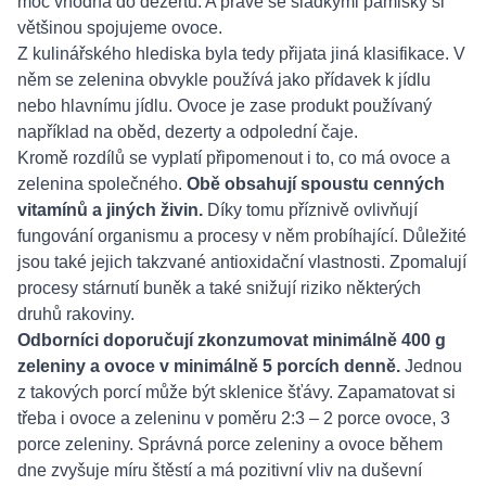
moc vhodná do dezertů. A právě se sladkými pamlsky si
většinou spojujeme ovoce.
Z kulinářského hlediska byla tedy přijata jiná klasifikace. V
něm se zelenina obvykle používá jako přídavek k jídlu
nebo hlavnímu jídlu. Ovoce je zase produkt používaný
například na oběd, dezerty a odpolední čaje.
Kromě rozdílů se vyplatí připomenout i to, co má ovoce a
zelenina společného.
Obě obsahují spoustu cenných
vitamínů a jiných živin.
Díky tomu příznivě ovlivňují
fungování organismu a procesy v něm probíhající. Důležité
jsou také jejich takzvané antioxidační vlastnosti. Zpomalují
procesy stárnutí buněk a také snižují riziko některých
druhů rakoviny.
Odborníci doporučují zkonzumovat minimálně 400 g
zeleniny a ovoce v minimálně 5 porcích denně.
Jednou
z takových porcí může být sklenice šťávy. Zapamatovat si
třeba i ovoce a zeleninu v poměru 2:3 – 2 porce ovoce, 3
porce zeleniny. Správná porce zeleniny a ovoce během
dne zvyšuje míru štěstí a má pozitivní vliv na duševní