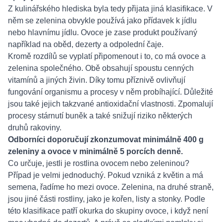
Z kulinářského hlediska byla tedy přijata jiná klasifikace. V
něm se zelenina obvykle používá jako přídavek k jídlu
nebo hlavnímu jídlu. Ovoce je zase produkt používaný
například na oběd, dezerty a odpolední čaje.
Kromě rozdílů se vyplatí připomenout i to, co má ovoce a
zelenina společného. Obě obsahují spoustu cenných
vitamínů a jiných živin. Díky tomu příznivě ovlivňují
fungování organismu a procesy v něm probíhající. Důležité
jsou také jejich takzvané antioxidační vlastnosti. Zpomalují
procesy stárnutí buněk a také snižují riziko některých
druhů rakoviny.
Odborníci doporučují zkonzumovat minimálně 400 g
zeleniny a ovoce v minimálně 5 porcích denně.
Co určuje, jestli je rostlina ovocem nebo zeleninou?
Případ je velmi jednoduchý. Pokud vzniká z květin a má
semena, řadíme ho mezi ovoce. Zelenina, na druhé straně,
jsou jiné části rostliny, jako je kořen, listy a stonky. Podle
této klasifikace patří okurka do skupiny ovoce, i když není