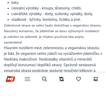
tuky,
cereální výrobky - kroupy, těstoviny, chléb,
cukrářské výrobky - dorty, sušenky, oplatky, dorty,
sladkosti - tyčinky, bonbóny, lízátka a jiné.
Zeleninová strava se velmi často ztotožňuje s veganskou stravou.
Navzdory konsensu, že jídelníček ve dvou výživových modelech
je založen na zelenině, je chybou používat oba pojmy
zaměnitelně.
Hlavním rozdílem mezi zeleninovou a veganskou stravou
je fakt, že veganem velmi záleží na vyváženém jídelníčku z
hlediska makroživin. Nedostatky vitamínů a minerálů
doplňují konzumací doplňků stravy. Správně sestavená
veganská strava poskytuje správné množství bílkovin a
Hop-Sport.cz
mastných kyselin a hlavně pokrývá energetické potřeby
Search
Srovnávač
items in favorites,
Košík
Open menu
organismu.
Zdá se, že samotná zeleninová strava má pozitivní vliv na
zdraví jen zdánlivě. Deficit makro- a mikroživin snižuje
rychlost základního metabolismu, zpomaluje metabolické
procesy a po skončení zeleninové diety nastává jojo efekt.