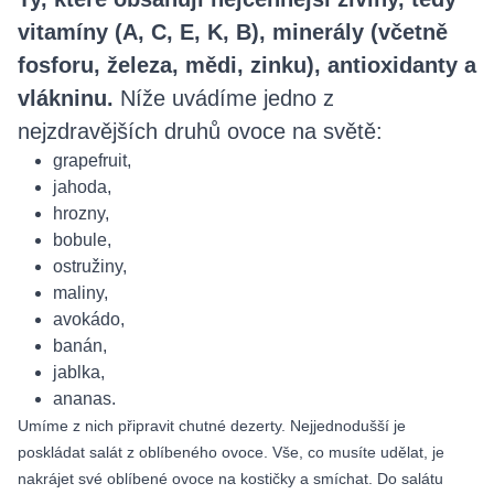
vitamíny (A, C, E, K, B), minerály (včetně
fosforu, železa, mědi, zinku), antioxidanty a
vlákninu.
Níže uvádíme jedno z
nejzdravějších druhů ovoce na světě:
grapefruit,
jahoda,
hrozny,
bobule,
ostružiny,
maliny,
avokádo,
banán,
jablka,
ananas.
Umíme z nich připravit chutné dezerty. Nejjednodušší je
poskládat salát z oblíbeného ovoce. Vše, co musíte udělat, je
nakrájet své oblíbené ovoce na kostičky a smíchat. Do salátu