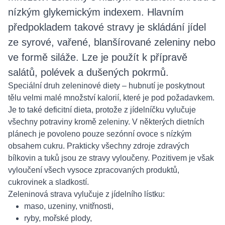
nízkým glykemickým indexem. Hlavním
předpokladem takové stravy je skládání jídel
ze syrové, vařené, blanšírované zeleniny nebo
ve formě siláže. Lze je použít k přípravě
salátů, polévek a dušených pokrmů.
Speciální druh zeleninové diety – hubnutí je poskytnout
tělu velmi malé množství kalorií, které je pod požadavkem.
Je to také deficitní dieta, protože z jídelníčku vylučuje
všechny potraviny kromě zeleniny. V některých dietních
plánech je povoleno pouze sezónní ovoce s nízkým
obsahem cukru. Prakticky všechny zdroje zdravých
bílkovin a tuků jsou ze stravy vyloučeny. Pozitivem je však
vyloučení všech vysoce zpracovaných produktů,
cukrovinek a sladkostí.
Zeleninová strava vylučuje z jídelního lístku:
maso, uzeniny, vnitřnosti,
ryby, mořské plody,