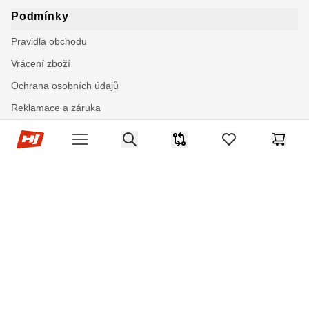
Podmínky
Pravidla obchodu
Vrácení zboží
Ochrana osobních údajů
Reklamace a záruka
Cookies
Hop-Sport.cz
Search
Srovnávač
items in favorites,
Košík
Open menu
Firma
Kontakty
O firmě
Proč právě my
Blog