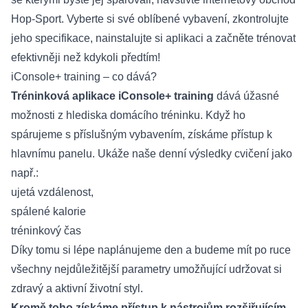
Hop-Sport. Vyberte si své oblíbené vybavení, zkontrolujte
jeho specifikace, nainstalujte si aplikaci a začněte trénovat
efektivněji než kdykoli předtím!
iConsole+ training – co dává?
Tréninková aplikace iConsole+ training
dává úžasné
možnosti z hlediska domácího tréninku. Když ho
spárujeme s příslušným vybavením, získáme přístup k
hlavnímu panelu. Ukáže naše denní výsledky cvičení jako
např.:
ujetá vzdálenost,
spálené kalorie
tréninkový čas
Díky tomu si lépe naplánujeme den a budeme mít po ruce
všechny nejdůležitější parametry umožňující udržovat si
zdravý a aktivní životní styl.
Kromě toho získáme přístup k nástrojům rozšiřujícím