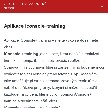
ZÍSKEJTE SLEVU AŽ 5 970 KČ
ŠETŘIT
Aplikace iconsole+training
Aplikace iConsole+ training – měřte výkon a dosáhněte
více!
iConsole + training
je aplikace, která nabízí interaktivní
trénink na kompatibilních posilovacích zařízeních.
Spárováním s vybraným fitness zařízením ho budeme moci
ovládat z tabletu nebo chytrého telefonu. Aplikace vám
také umožňuje přístup k personalizovaným tréninkům a
nabízí doplňkové programy, kterými si můžeme zpestřit
každodenní cvičení. Měřte výkon pomocí iConsole+
training a dosáhněte ještě více!
iConsole+ training – jak funguje?