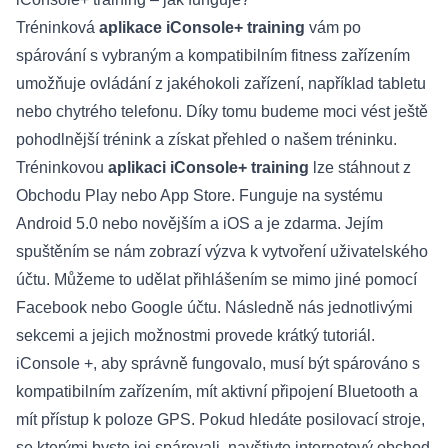
Tréninková
aplikace iConsole+ training
vám po
spárování s vybraným a kompatibilním fitness zařízením
umožňuje ovládání z jakéhokoli zařízení, například tabletu
nebo chytrého telefonu. Díky tomu budeme moci vést ještě
pohodlnější trénink a získat přehled o našem tréninku.
Tréninkovou
aplikaci iConsole+ training
lze stáhnout z
Obchodu Play nebo App Store. Funguje na systému
Android 5.0 nebo novějším a iOS a je zdarma. Jejím
spuštěním se nám zobrazí výzva k vytvoření uživatelského
účtu. Můžeme to udělat přihlášením se mimo jiné pomocí
Facebook nebo Google účtu. Následně nás jednotlivými
sekcemi a jejich možnostmi provede krátký tutoriál.
iConsole +, aby správně fungovalo, musí být spárováno s
kompatibilním zařízením, mít aktivní připojení Bluetooth a
mít přístup k poloze GPS. Pokud hledáte posilovací stroje,
se kterými byste jej spárovali, navštivte internetový obchod