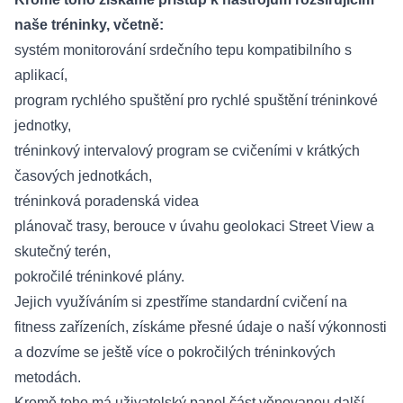
naše tréninky, včetně:
systém monitorování srdečního tepu kompatibilního s
aplikací,
program rychlého spuštění pro rychlé spuštění tréninkové
jednotky,
tréninkový intervalový program se cvičeními v krátkých
časových jednotkách,
tréninková poradenská videa
plánovač trasy, berouce v úvahu geolokaci Street View a
skutečný terén,
pokročilé tréninkové plány.
Jejich využíváním si zpestříme standardní cvičení na
fitness zařízeních, získáme přesné údaje o naší výkonnosti
a dozvíme se ještě více o pokročilých tréninkových
metodách.
Kromě toho má uživatelský panel část věnovanou další