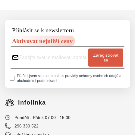
Footer
Přihlásit se k newsletteru.
Aktivovat nejnižší ceny
Zaregistrovat
se
Přečetl jsem si a souhlasím s
pravidly ochrany osobních údajů
a
obchodními podmínkami
Infolinka
Pondělí - Pátek 07:00 - 15:00
296 330 522
info@hop-sport.cz